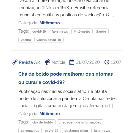
Desde a implementação do Plano Nacional de
Imunização (PNI), em 1973, o Brasil é referência
Secretaria-Geral
mundial em políticas públicas de vacinação. O […]
Categoria:
Mitômetro
Secretaria de Governo
Tags:
covid-19
fake news
Mitômetro
Saúde
vacina
vacina covid-19
Gabinete de Segurança Institucional
Advocacia-Geral da União
Revista Arc
Notícia
31/07/2020
13:07
Chá de boldo pode melhorar os sintomas
Banco Central do Brasil
ou curar a covid-19?
Publicação nas mídias sociais atribui à planta
Planalto
poder de solucionar a pandemia Circula nas redes
sociais digitais uma postagem que afirma que […]
Categoria:
Mitômetro
Tags:
chá de boldo
checagem de informações
coronavírus
covid-19
destaque ufsm
fake news