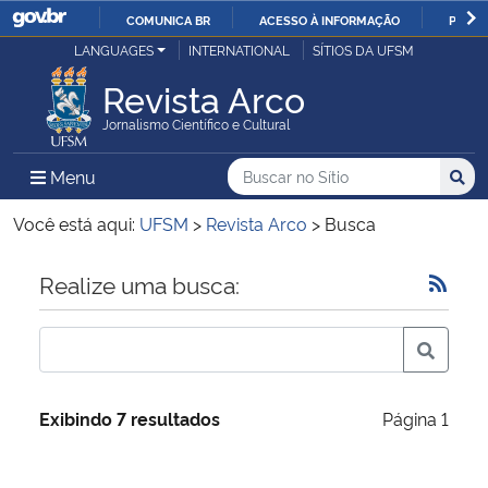
COMUNICA BR
ACESSO À INFORMAÇÃO
PARTI
Casa Civil
LANGUAGES
INTERNATIONAL
SÍTIOS DA UFSM
IR
PARA
Revista Arco
Ministério da Justiça e Segurança Pública
O
Jornalismo Científico e Cultural
CONTEÚDO
Ministério da Defesa
Buscar no no Sítio
Busca
Busca:
Menu Principal do Sítio
Menu
Busc
Ministério das Relações Exteriores
Você está aqui:
UFSM
>
Revista Arco
>
Busca
Ministério da Economia
Início do conteúdo
Realize uma busca:
Ministério da Infraestrutura
Ministério da Agricultura, Pecuária e Abastecimento
Exibindo 7 resultados
Página 1
Ministério da Educação