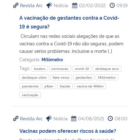
Revista Arc
Notícia
02/02/2022
09:19
Ministério da Cidadania
A vacinação de gestantes contra a Covid-
Ministério da Saúde
19 é segura?
Circulam nas redes sociais alegações de que as
Ministério de Minas e Energia
vacinas contra a Covid-19 não são seguras, podem
causar sérios problemas, inclusive a morte […]
Ministério da Ciência, Tecnologia, Inovações e Comunicações
Categoria:
Mitômetro
Tags:
boatos
coronavac
covid-19
destaque arco
Ministério do Meio Ambiente
destaque ufsm
fake news
gestantes
Mitômetro
pandemia
pfizer
Saúde
vacina de RNAm
Ministério do Turismo
vacinação
Ministério do Desenvolvimento Regional
Revista Arc
Notícia
04/08/2021
08:00
Controladoria-Geral da União
Vacinas podem oferecer riscos à saúde?
Ministério da Mulher, da Família e dos Direitos Humanos