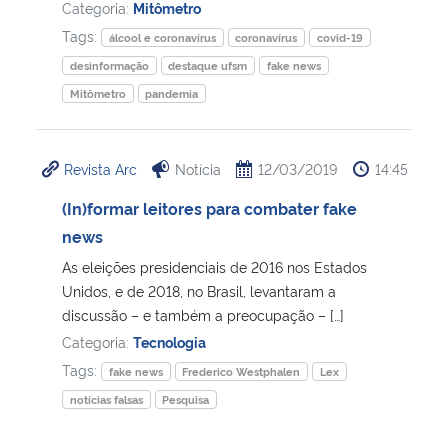
Categoria:
Mitômetro
Tags:
álcool e coronavírus
coronavírus
covid-19
desinformação
destaque ufsm
fake news
Mitômetro
pandemia
Revista Arc
Notícia
12/03/2019
14:45
(In)formar leitores para combater fake
news
As eleições presidenciais de 2016 nos Estados
Unidos, e de 2018, no Brasil, levantaram a
discussão – e também a preocupação – […]
Categoria:
Tecnologia
Tags:
fake news
Frederico Westphalen
Lex
notícias falsas
Pesquisa