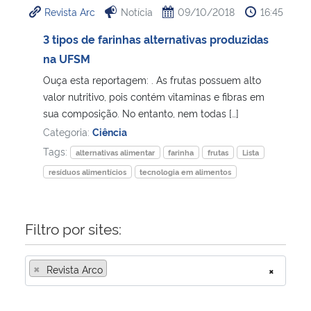
Revista Arc
Notícia
09/10/2018
16:45
Ministério da Cidadania
3 tipos de farinhas alternativas produzidas
Ministério da Saúde
na UFSM
Ouça esta reportagem: . As frutas possuem alto
Ministério de Minas e Energia
valor nutritivo, pois contém vitaminas e fibras em
sua composição. No entanto, nem todas […]
Ministério da Ciência, Tecnologia, Inovações e Comunicações
Categoria:
Ciência
Tags:
alternativas alimentar
farinha
frutas
Lista
Ministério do Meio Ambiente
resíduos alimentícios
tecnologia em alimentos
Ministério do Turismo
Filtro por sites:
Ministério do Desenvolvimento Regional
×
Revista Arco
×
Controladoria-Geral da União
Ministério da Mulher, da Família e dos Direitos Humanos