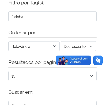
Filtro por Tag(s):
Secretaria-Geral
Secretaria de Governo
Ordenar por:
Gabinete de Segurança Institucional
Advocacia-Geral da União
Resultados por página:
Banco Central do Brasil
Planalto
Buscar em: