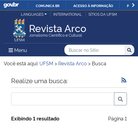
COMUNICA BR
ACESSO À INFORMAÇÃO
PARTI
Casa Civil
LANGUAGES
INTERNATIONAL
SÍTIOS DA UFSM
IR
PARA
Revista Arco
Ministério da Justiça e Segurança Pública
O
Jornalismo Científico e Cultural
CONTEÚDO
Ministério da Defesa
Buscar no no Sítio
Busca
Busca:
Menu Principal do Sítio
Menu
Busc
Ministério das Relações Exteriores
Você está aqui:
UFSM
>
Revista Arco
>
Busca
Ministério da Economia
Início do conteúdo
Realize uma busca:
Ministério da Infraestrutura
Ministério da Agricultura, Pecuária e Abastecimento
Exibindo 1 resultado
Página 1
Ministério da Educação