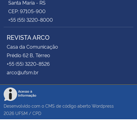
Santa Maria - RS
CEP: 97105-900
+55 (55) 3220-8000
REVISTA ARCO
Casa da Comunicação
Prédio 62 B, Térreo
+55 (55) 3220-8526
arco@ufsm.br
Acesso à
Informação
Desenvolvido com o CMS de código aberto
Wordpress
2026
UFSM
/
CPD