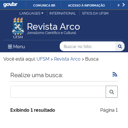
COMUNICA BR
ACESSO À INFORMAÇÃO
PARTI
Casa Civil
LANGUAGES
INTERNATIONAL
SÍTIOS DA UFSM
IR
PARA
Revista Arco
Ministério da Justiça e Segurança Pública
O
Jornalismo Científico e Cultural
CONTEÚDO
Ministério da Defesa
Buscar no no Sítio
Busca
Busca:
Menu Principal do Sítio
Menu
Busc
Ministério das Relações Exteriores
Você está aqui:
UFSM
>
Revista Arco
>
Busca
Ministério da Economia
Início do conteúdo
Realize uma busca:
Ministério da Infraestrutura
Ministério da Agricultura, Pecuária e Abastecimento
Exibindo 1 resultado
Página 1
Ministério da Educação