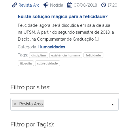
Revista Arc
Notícia
07/08/2018
17:20
Ministério da Cidadania
Existe solução mágica para a felicidade?
Ministério da Saúde
Felicidade, agora, será discutida em sala de aula
na UFSM. A partir do segundo semestre de 2018, a
Ministério de Minas e Energia
Disciplina Complementar de Graduação […]
Categoria:
Humanidades
Ministério da Ciência, Tecnologia, Inovações e Comunicações
Tags:
disciplina
existência humana
felicidade
filosofia
subjetividade
Ministério do Meio Ambiente
Ministério do Turismo
Filtro por sites:
Ministério do Desenvolvimento Regional
×
Revista Arco
×
Controladoria-Geral da União
Filtro por Tag(s):
Ministério da Mulher, da Família e dos Direitos Humanos