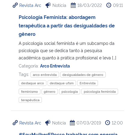
Revista Arc
Notícia
18/03/2022
09:11
Ministério da Cidadania
Psicologia Feminista: abordagem
Ministério da Saúde
terapêutica a partir das desigualdades de
gênero
Ministério de Minas e Energia
A psicologia social feminista é um subcampo da
psicologia que se dedica tanto à pesquisa
Ministério da Ciência, Tecnologia, Inovações e Comunicações
acadêmica quanto à prática profissional e leva […]
Categoria:
Arco Entrevista
Ministério do Meio Ambiente
Tags:
arco entrevista
desigualdades de gênero
destaque arco
destaque ufsm
Entrevista
Ministério do Turismo
feminismo
gênero
psicologia
psicologia feminista
terapêutica
Ministério do Desenvolvimento Regional
Controladoria-Geral da União
Revista Arc
Notícia
07/03/2019
12:00
Ministério da Mulher, da Família e dos Direitos Humanos
#SouMulherEPosso trabalhar com energia