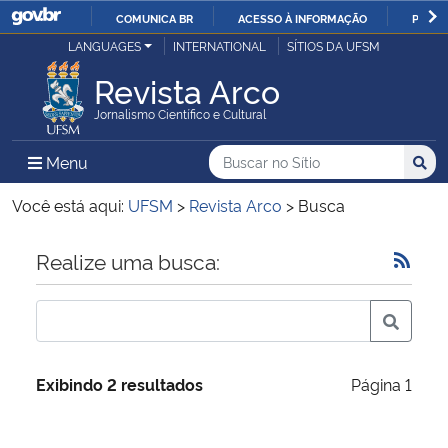
COMUNICA BR
ACESSO À INFORMAÇÃO
PARTI
Casa Civil
LANGUAGES
INTERNATIONAL
SÍTIOS DA UFSM
IR
PARA
Revista Arco
Ministério da Justiça e Segurança Pública
O
Jornalismo Científico e Cultural
CONTEÚDO
Ministério da Defesa
Buscar no no Sítio
Busca
Busca:
Menu Principal do Sítio
Menu
Busc
Ministério das Relações Exteriores
Você está aqui:
UFSM
>
Revista Arco
>
Busca
Ministério da Economia
Início do conteúdo
Realize uma busca:
Ministério da Infraestrutura
Ministério da Agricultura, Pecuária e Abastecimento
Exibindo 2 resultados
Página 1
Ministério da Educação