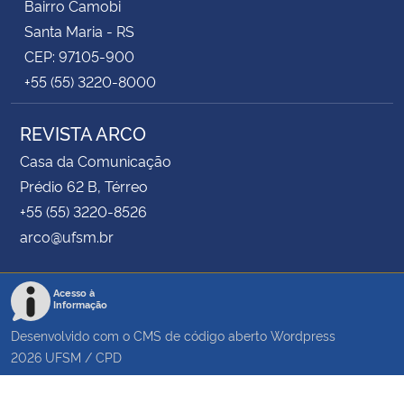
Bairro Camobi
Santa Maria - RS
CEP: 97105-900
+55 (55) 3220-8000
REVISTA ARCO
Casa da Comunicação
Prédio 62 B, Térreo
+55 (55) 3220-8526
arco@ufsm.br
Acesso à
Informação
Desenvolvido com o CMS de código aberto
Wordpress
2026
UFSM
/
CPD