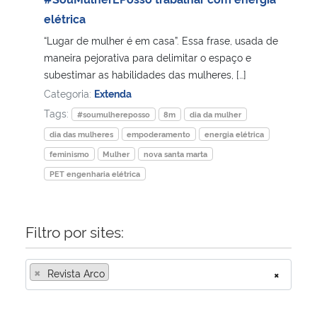
elétrica
Secretaria-Geral
“Lugar de mulher é em casa”. Essa frase, usada de
maneira pejorativa para delimitar o espaço e
Secretaria de Governo
subestimar as habilidades das mulheres, […]
Categoria:
Extenda
Gabinete de Segurança Institucional
Tags:
#soumulhereposso
8m
dia da mulher
dia das mulheres
empoderamento
energia elétrica
Advocacia-Geral da União
feminismo
Mulher
nova santa marta
PET engenharia elétrica
Banco Central do Brasil
Planalto
Filtro por sites:
×
Revista Arco
×