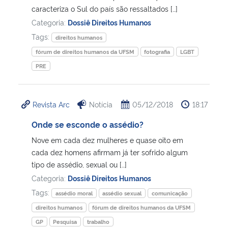
caracteriza o Sul do país são ressaltados […]
Categoria:
Dossiê Direitos Humanos
Secretaria-Geral
Tags:
direitos humanos
Secretaria de Governo
fórum de direitos humanos da UFSM
fotografia
LGBT
PRE
Gabinete de Segurança Institucional
Revista Arc
Notícia
05/12/2018
18:17
Advocacia-Geral da União
Onde se esconde o assédio?
Banco Central do Brasil
Nove em cada dez mulheres e quase oito em
cada dez homens afirmam já ter sofrido algum
Planalto
tipo de assédio, sexual ou […]
Categoria:
Dossiê Direitos Humanos
Tags:
assédio moral
assédio sexual
comunicação
direitos humanos
fórum de direitos humanos da UFSM
GP
Pesquisa
trabalho