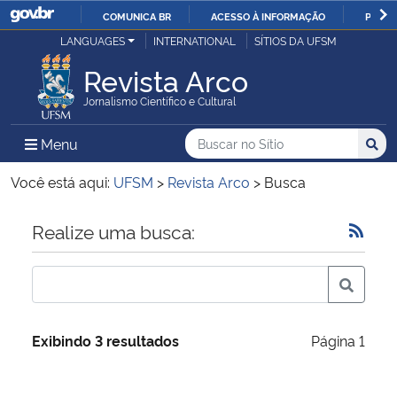
COMUNICA BR
ACESSO À INFORMAÇÃO
PARTI
Casa Civil
LANGUAGES
INTERNATIONAL
SÍTIOS DA UFSM
IR
PARA
Revista Arco
Ministério da Justiça e Segurança Pública
O
Jornalismo Científico e Cultural
CONTEÚDO
Ministério da Defesa
Buscar no no Sítio
Busca
Busca:
Menu Principal do Sítio
Menu
Busc
Ministério das Relações Exteriores
Você está aqui:
UFSM
>
Revista Arco
>
Busca
Ministério da Economia
Início do conteúdo
Realize uma busca:
Ministério da Infraestrutura
Ministério da Agricultura, Pecuária e Abastecimento
Exibindo 3 resultados
Página 1
Ministério da Educação