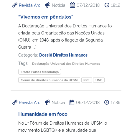
Revista Arc
Notícia
07/12/2018
18:12
Ministério da Cidadania
“Vivemos em pêndulos”
Ministério da Saúde
A Declaração Universal dos Direitos Humanos foi
criada pela Organização das Nações Unidas
Ministério de Minas e Energia
(ONU), em 1948, após o flagelo da Segunda
Guerra […]
Ministério da Ciência, Tecnologia, Inovações e Comunicações
Categoria:
Dossiê Direitos Humanos
Tags:
Declaração Universal dos Direitos Humanos
Ministério do Meio Ambiente
Erasto Fortes Mendonça
fórum de direitos humanos da UFSM
PRE
UNB
Ministério do Turismo
Ministério do Desenvolvimento Regional
Revista Arc
Notícia
06/12/2018
17:36
Humanidade em foco
Controladoria-Geral da União
No 1º Fórum de Direitos Humanos da UFSM, o
movimento LGBTQI+ e a pluralidade que
Ministério da Mulher, da Família e dos Direitos Humanos