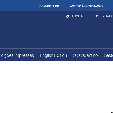
COMUNICA BR
ACESSO À INFORMAÇÃO
Ministério da Defesa
Ministério das Relações
Mini
IR
LANGUAGES
INTERNATI
Exteriores
PARA
O
Ministério da Cidadania
Ministério da Saúde
Mini
CONTEÚDO
Edições Impressas
English Edition
O Q Quântico
Gest
Ministério do
Controladoria-Geral da
Mini
Desenvolvimento Regional
União
Famí
Hum
Advocacia-Geral da União
Banco Central do Brasil
Plan
P