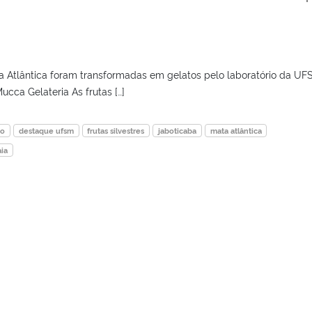
ta Atlântica foram transformadas em gelatos pelo laboratório da UF
cca Gelateria As frutas […]
co
destaque ufsm
frutas silvestres
jaboticaba
mata atlântica
ia