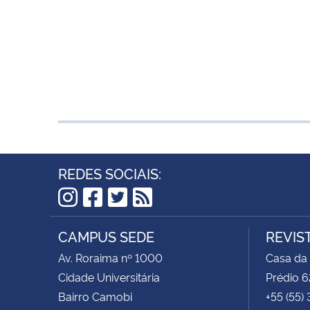
REDES SOCIAIS:
Instagram
Facebook
Twitter
RSS
CAMPUS SEDE
REVIS
Av. Roraima nº 1000
Casa da
Cidade Universitária
Prédio 6
Bairro Camobi
+55 (55)