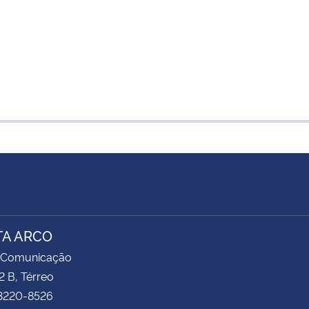
TA ARCO
 Comunicação
2 B, Térreo
 3220-8526