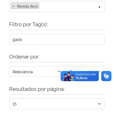
×
Revista Arco
×
Secretaria-Geral
Filtro por Tag(s):
Secretaria de Governo
Gabinete de Segurança Institucional
Advocacia-Geral da União
Ordenar por:
Banco Central do Brasil
Planalto
Resultados por página: