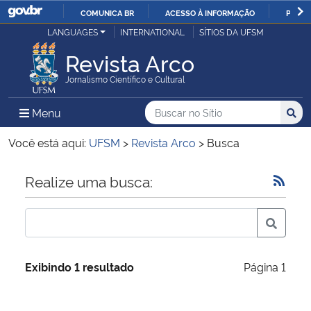
COMUNICA BR
ACESSO À INFORMAÇÃO
PARTI
Casa Civil
LANGUAGES
INTERNATIONAL
SÍTIOS DA UFSM
IR
PARA
Revista Arco
Ministério da Justiça e Segurança Pública
O
Jornalismo Científico e Cultural
CONTEÚDO
Ministério da Defesa
Buscar no no Sítio
Busca
Busca:
Menu Principal do Sítio
Menu
Busc
Ministério das Relações Exteriores
Você está aqui:
UFSM
>
Revista Arco
>
Busca
Ministério da Economia
Início do conteúdo
Realize uma busca:
Ministério da Infraestrutura
Ministério da Agricultura, Pecuária e Abastecimento
Exibindo 1 resultado
Página 1
Ministério da Educação