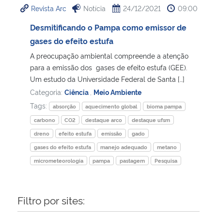
Revista Arc
Notícia
24/12/2021
09:00
Ministério da Cidadania
Desmitificando o Pampa como emissor de
Ministério da Saúde
gases do efeito estufa
A preocupação ambiental compreende a atenção
Ministério de Minas e Energia
para a emissão dos gases de efeito estufa (GEE).
Um estudo da Universidade Federal de Santa […]
Ministério da Ciência, Tecnologia, Inovações e Comunicações
Categoria:
Ciência
,
Meio Ambiente
Tags:
absorção
aquecimento global
bioma pampa
Ministério do Meio Ambiente
carbono
CO2
destaque arco
destaque ufsm
dreno
efeito estufa
emissão
gado
Ministério do Turismo
gases do efeito estufa
manejo adequado
metano
micrometeorologia
pampa
pastagem
Pesquisa
Ministério do Desenvolvimento Regional
Controladoria-Geral da União
Filtro por sites:
Ministério da Mulher, da Família e dos Direitos Humanos