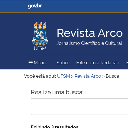
Casa Civil
Ministério da Justiça e
Segurança Pública
Revista Arco
Ministério da Agricultura,
Ministério da Educação
Jornalismo Científico e Cultural
Pecuária e Abastecimento
Menu Principal do Sítio
Menu
Sobre
Fale com a Redação
Ministério do Meio Ambiente
Ministério do Turismo
Você está aqui:
UFSM
>
Revista Arco
>
Busca
Início do conteúdo
Realize uma busca:
Secretaria de Governo
Gabinete de Segurança
Institucional
Exibindo 3 resultados