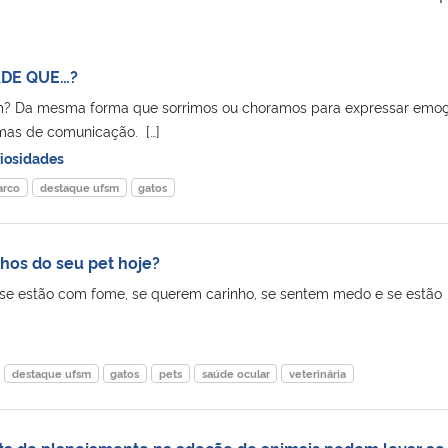
ADE QUE…?
m? Da mesma forma que sorrimos ou choramos para expressar emoç
as de comunicação. […]
iosidades
arco
destaque ufsm
gatos
lhos do seu pet hoje?
: se estão com fome, se querem carinho, se sentem medo e se estão
destaque ufsm
gatos
pets
saúde ocular
veterinária
lta de planejamento na adoção de animais podem levar ao