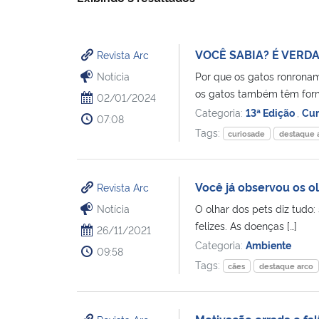
VOCÊ SABIA? É VERD
Revista Arc
Notícia
Por que os gatos ronrona
os gatos também têm form
02/01/2024
Categoria:
13ª Edição
,
Cur
07:08
Tags:
curiosade
destaque 
Você já observou os o
Revista Arc
Notícia
O olhar dos pets diz tudo
felizes. As doenças […]
26/11/2021
Categoria:
Ambiente
09:58
Tags:
cães
destaque arco
Motivação errada e fa