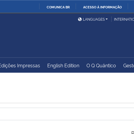
COMUNICA BR
ACESSO À INFORMAÇÃO
Ministério da Defesa
Ministério das Relações
Mini
IR
LANGUAGES
INTERNATI
Exteriores
PARA
O
Ministério da Cidadania
Ministério da Saúde
Mini
CONTEÚDO
Edições Impressas
English Edition
O Q Quântico
Gest
Ministério do
Controladoria-Geral da
Mini
Desenvolvimento Regional
União
Famí
Hum
Advocacia-Geral da União
Banco Central do Brasil
Plan
P