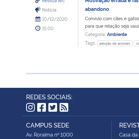
Revista Arc
abandono
Notícia
Convívio com cães e gatos
10/12/2020
para que relação seja sa
15:00
Categoria:
Ambiente
Tags:
adoção de animais
c
REDES SOCIAIS:
Instagram
Facebook
Twitter
RSS
CAMPUS SEDE
REVIS
Av. Roraima nº 1000
Casa da