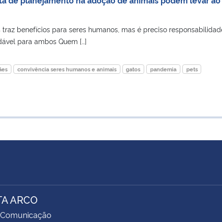
 traz benefícios para seres humanos, mas é preciso responsabilidad
udável para ambos Quem […]
ães
convivência seres humanos e animais
gatos
pandemia
pets
TA ARCO
 Comunicação