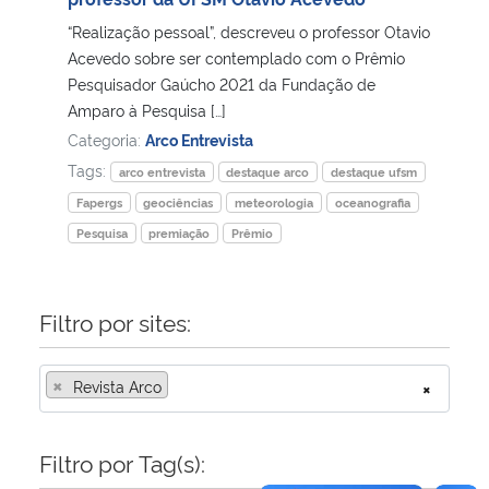
“Realização pessoal”, descreveu o professor Otavio
Secretaria-Geral
Acevedo sobre ser contemplado com o Prêmio
Pesquisador Gaúcho 2021 da Fundação de
Secretaria de Governo
Amparo à Pesquisa […]
Categoria:
Arco Entrevista
Gabinete de Segurança Institucional
Tags:
arco entrevista
destaque arco
destaque ufsm
Fapergs
geociências
meteorologia
oceanografia
Advocacia-Geral da União
Pesquisa
premiação
Prêmio
Banco Central do Brasil
Filtro por sites:
Planalto
×
Revista Arco
×
Filtro por Tag(s):