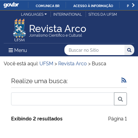
COMUNICA BR
ACESSO À INFORMAÇÃO
PARTI
Casa Civil
LANGUAGES
INTERNATIONAL
SÍTIOS DA UFSM
IR
PARA
Revista Arco
Ministério da Justiça e Segurança Pública
O
Jornalismo Científico e Cultural
CONTEÚDO
Ministério da Defesa
Buscar no no Sítio
Busca
Busca:
Menu Principal do Sítio
Menu
Busc
Ministério das Relações Exteriores
Você está aqui:
UFSM
>
Revista Arco
>
Busca
Ministério da Economia
Início do conteúdo
Realize uma busca:
Ministério da Infraestrutura
Ministério da Agricultura, Pecuária e Abastecimento
Exibindo 2 resultados
Página 1
Ministério da Educação