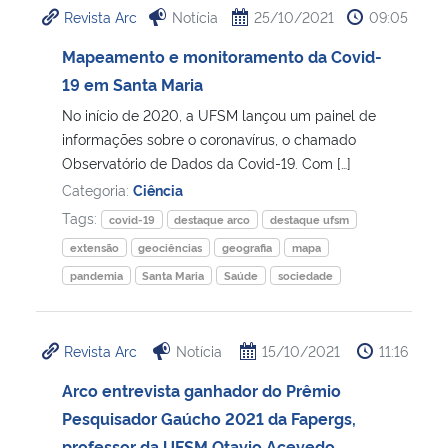
Revista Arc
Notícia
25/10/2021
09:05
Ministério da Cidadania
Mapeamento e monitoramento da Covid-
Ministério da Saúde
19 em Santa Maria
No início de 2020, a UFSM lançou um painel de
Ministério de Minas e Energia
informações sobre o coronavírus, o chamado
Observatório de Dados da Covid-19. Com […]
Ministério da Ciência, Tecnologia, Inovações e Comunicações
Categoria:
Ciência
Tags:
covid-19
destaque arco
destaque ufsm
Ministério do Meio Ambiente
extensão
geociências
geografia
mapa
pandemia
Santa Maria
Saúde
sociedade
Ministério do Turismo
Ministério do Desenvolvimento Regional
Revista Arc
Notícia
15/10/2021
11:16
Arco entrevista ganhador do Prêmio
Controladoria-Geral da União
Pesquisador Gaúcho 2021 da Fapergs,
Ministério da Mulher, da Família e dos Direitos Humanos
professor da UFSM Otavio Acevedo