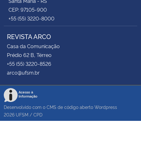
Santa Maria - RS
CEP: 97105-900
+55 (55) 3220-8000
REVISTA ARCO
Casa da Comunicação
Prédio 62 B, Térreo
+55 (55) 3220-8526
arco@ufsm.br
Acesso à
Informação
Desenvolvido com o CMS de código aberto
Wordpress
2026
UFSM
/
CPD