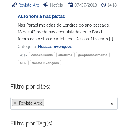
Revista Arc
Notícia
07/07/2013
14:18
Ministério da Cidadania
Autonomia nas pistas
Ministério da Saúde
Nas Paraolimpíadas de Londres do ano passado,
18 das 43 medalhas conquistadas pelo Brasil
Ministério de Minas e Energia
foram nas pistas de atletismo. Dessas, 11 vieram […]
Categoria:
Nossas Invenções
Ministério da Ciência, Tecnologia, Inovações e Comunicações
Tags:
Acessibilidade
atletismo
geoprocessamento
GPS
Nossas Invenções
Ministério do Meio Ambiente
Ministério do Turismo
Filtro por sites:
Ministério do Desenvolvimento Regional
×
Revista Arco
×
Controladoria-Geral da União
Filtro por Tag(s):
Ministério da Mulher, da Família e dos Direitos Humanos