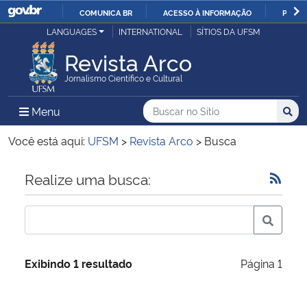
COMUNICA BR
ACESSO À INFORMAÇÃO
PARTI
Casa Civil
LANGUAGES
INTERNATIONAL
SÍTIOS DA UFSM
IR
PARA
Revista Arco
Ministério da Justiça e Segurança Pública
O
Jornalismo Científico e Cultural
CONTEÚDO
Ministério da Defesa
Buscar no no Sítio
Busca
Busca:
Menu Principal do Sítio
Menu
Busc
Ministério das Relações Exteriores
Você está aqui:
UFSM
>
Revista Arco
>
Busca
Ministério da Economia
Início do conteúdo
Realize uma busca:
Ministério da Infraestrutura
Ministério da Agricultura, Pecuária e Abastecimento
Exibindo 1 resultado
Página 1
Ministério da Educação