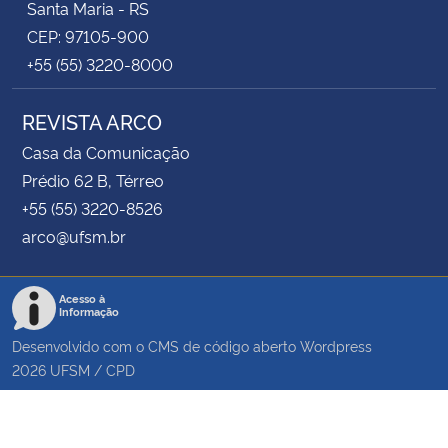
Santa Maria - RS
CEP: 97105-900
+55 (55) 3220-8000
REVISTA ARCO
Casa da Comunicação
Prédio 62 B, Térreo
+55 (55) 3220-8526
arco@ufsm.br
Acesso à
Informação
Desenvolvido com o CMS de código aberto
Wordpress
2026
UFSM
/
CPD