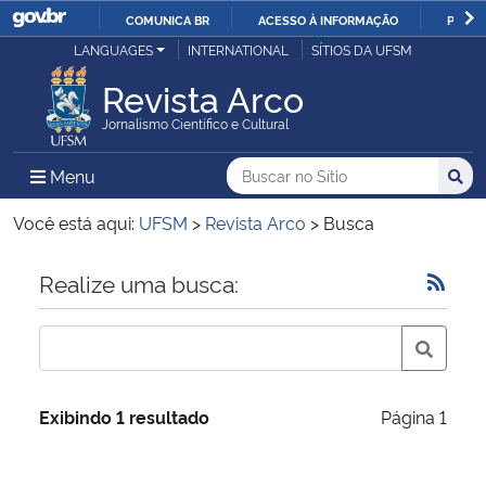
COMUNICA BR
ACESSO À INFORMAÇÃO
PARTI
Casa Civil
LANGUAGES
INTERNATIONAL
SÍTIOS DA UFSM
IR
PARA
Revista Arco
Ministério da Justiça e Segurança Pública
O
Jornalismo Científico e Cultural
CONTEÚDO
Ministério da Defesa
Buscar no no Sítio
Busca
Busca:
Menu Principal do Sítio
Menu
Busc
Ministério das Relações Exteriores
Você está aqui:
UFSM
>
Revista Arco
>
Busca
Ministério da Economia
Início do conteúdo
Realize uma busca:
Ministério da Infraestrutura
Ministério da Agricultura, Pecuária e Abastecimento
Exibindo 1 resultado
Página 1
Ministério da Educação