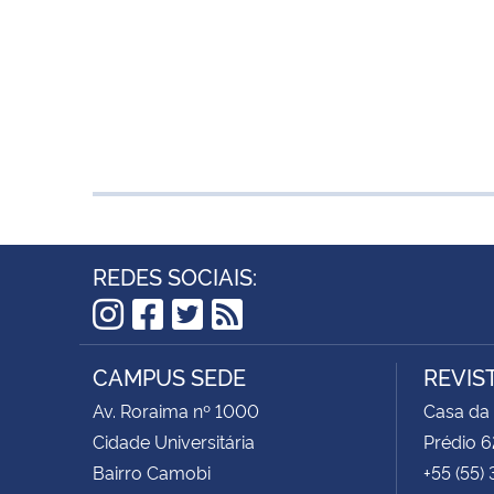
REDES SOCIAIS:
Instagram
Facebook
Twitter
RSS
CAMPUS SEDE
REVIS
Av. Roraima nº 1000
Casa da
Cidade Universitária
Prédio 6
Bairro Camobi
+55 (55)