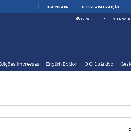
COMUNICA BR
ACESSO À INFORMAÇÃO
Ministério da Defesa
Ministério das Relações
Mini
IR
LANGUAGES
INTERNATI
Exteriores
PARA
O
Ministério da Cidadania
Ministério da Saúde
Mini
CONTEÚDO
Edições Impressas
English Edition
O Q Quântico
Gest
Ministério do
Controladoria-Geral da
Mini
Desenvolvimento Regional
União
Famí
Hum
Advocacia-Geral da União
Banco Central do Brasil
Plan
P