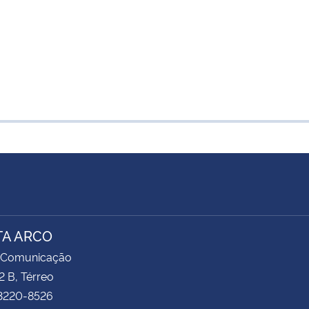
TA ARCO
 Comunicação
2 B, Térreo
 3220-8526