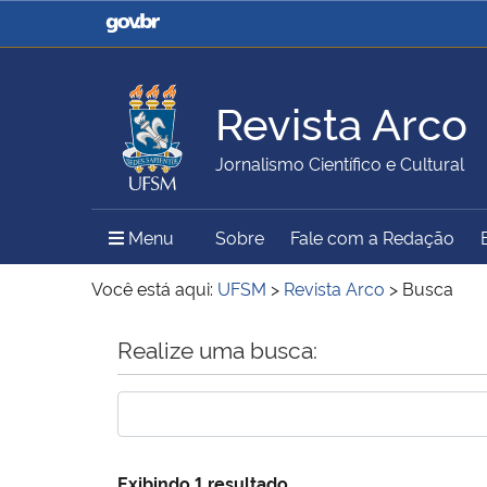
Casa Civil
Ministério da Justiça e
Segurança Pública
Revista Arco
Ministério da Agricultura,
Ministério da Educação
Jornalismo Científico e Cultural
Pecuária e Abastecimento
Menu Principal do Sítio
Menu
Sobre
Fale com a Redação
Ministério do Meio Ambiente
Ministério do Turismo
Você está aqui:
UFSM
>
Revista Arco
>
Busca
Início do conteúdo
Realize uma busca:
Secretaria de Governo
Gabinete de Segurança
Institucional
Exibindo 1 resultado