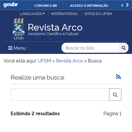
COMUNICA BR
ACESSO À INFORMAÇÃO
PARTI
Casa Civil
LANGUAGES
INTERNATIONAL
SÍTIOS DA UFSM
IR
PARA
Revista Arco
Ministério da Justiça e Segurança Pública
O
Jornalismo Científico e Cultural
CONTEÚDO
Ministério da Defesa
Buscar no no Sítio
Busca
Busca:
Menu Principal do Sítio
Menu
Busc
Ministério das Relações Exteriores
Você está aqui:
UFSM
>
Revista Arco
>
Busca
Ministério da Economia
Início do conteúdo
Realize uma busca:
Ministério da Infraestrutura
Ministério da Agricultura, Pecuária e Abastecimento
Exibindo 2 resultados
Página 1
Ministério da Educação