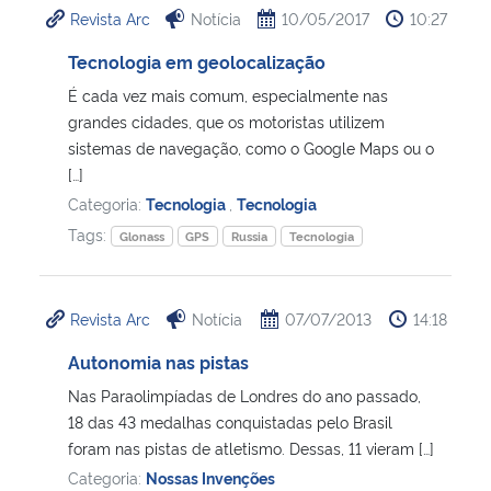
Revista Arc
Notícia
10/05/2017
10:27
Ministério da Cidadania
Tecnologia em geolocalização
Ministério da Saúde
É cada vez mais comum, especialmente nas
grandes cidades, que os motoristas utilizem
Ministério de Minas e Energia
sistemas de navegação, como o Google Maps ou o
[…]
Ministério da Ciência, Tecnologia, Inovações e Comunicações
Categoria:
Tecnologia
,
Tecnologia
Tags:
Glonass
GPS
Russia
Tecnologia
Ministério do Meio Ambiente
Ministério do Turismo
Revista Arc
Notícia
07/07/2013
14:18
Autonomia nas pistas
Ministério do Desenvolvimento Regional
Nas Paraolimpíadas de Londres do ano passado,
18 das 43 medalhas conquistadas pelo Brasil
Controladoria-Geral da União
foram nas pistas de atletismo. Dessas, 11 vieram […]
Categoria:
Nossas Invenções
Ministério da Mulher, da Família e dos Direitos Humanos