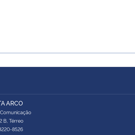
TA ARCO
 Comunicação
2 B, Térreo
 3220-8526