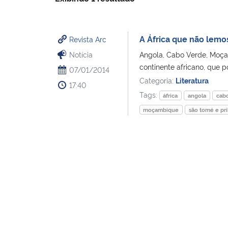
A África que não lemo
Revista Arc
Notícia
Angola, Cabo Verde, Moçam
continente africano, que 
07/01/2014
Categoria:
Literatura
17:40
Tags:
áfrica
angola
cab
moçambique
são tomé e pr