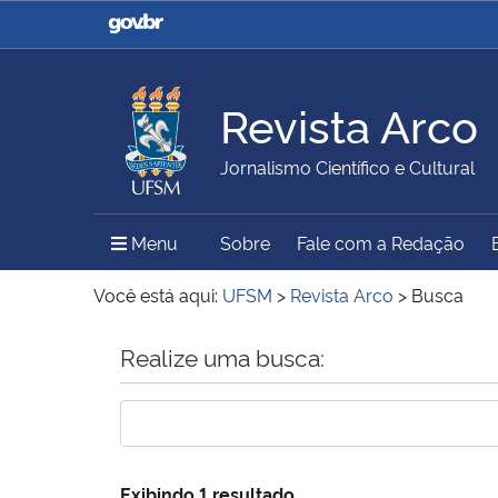
Casa Civil
Ministério da Justiça e
Segurança Pública
Revista Arco
Ministério da Agricultura,
Ministério da Educação
Jornalismo Científico e Cultural
Pecuária e Abastecimento
Menu Principal do Sítio
Menu
Sobre
Fale com a Redação
Ministério do Meio Ambiente
Ministério do Turismo
Você está aqui:
UFSM
>
Revista Arco
>
Busca
Início do conteúdo
Realize uma busca:
Secretaria de Governo
Gabinete de Segurança
Institucional
Exibindo 1 resultado