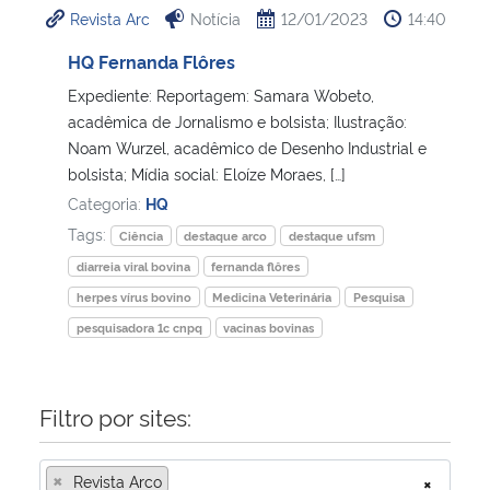
Revista Arc
Notícia
12/01/2023
14:40
Ministério da Cidadania
HQ Fernanda Flôres
Ministério da Saúde
Expediente: Reportagem: Samara Wobeto,
acadêmica de Jornalismo e bolsista; Ilustração:
Ministério de Minas e Energia
Noam Wurzel, acadêmico de Desenho Industrial e
bolsista; Mídia social: Eloíze Moraes, […]
Ministério da Ciência, Tecnologia, Inovações e Comunicações
Categoria:
HQ
Tags:
Ciência
destaque arco
destaque ufsm
Ministério do Meio Ambiente
diarreia viral bovina
fernanda flôres
herpes vírus bovino
Medicina Veterinária
Pesquisa
Ministério do Turismo
pesquisadora 1c cnpq
vacinas bovinas
Ministério do Desenvolvimento Regional
Filtro por sites:
Controladoria-Geral da União
×
Revista Arco
×
Ministério da Mulher, da Família e dos Direitos Humanos