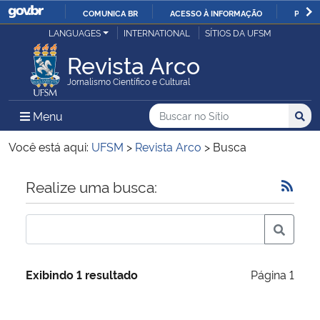
COMUNICA BR
ACESSO À INFORMAÇÃO
PARTI
Casa Civil
LANGUAGES
INTERNATIONAL
SÍTIOS DA UFSM
IR
PARA
Revista Arco
Ministério da Justiça e Segurança Pública
O
Jornalismo Científico e Cultural
CONTEÚDO
Ministério da Defesa
Buscar no no Sítio
Busca
Busca:
Menu Principal do Sítio
Menu
Busc
Ministério das Relações Exteriores
Você está aqui:
UFSM
>
Revista Arco
>
Busca
Ministério da Economia
Início do conteúdo
Realize uma busca:
Ministério da Infraestrutura
Ministério da Agricultura, Pecuária e Abastecimento
Exibindo 1 resultado
Página 1
Ministério da Educação