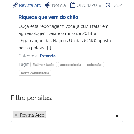
Revista Arc
Notícia
01/04/2019
12:52
Ministério da Cidadania
Riqueza que vem do chão
Ministério da Saúde
Ouça esta reportagem: Você já ouviu falar em
agroecologia? Desde o início de 2018, a
Ministério de Minas e Energia
Organização das Nações Unidas (ONU) aposta
nessa palavra […]
Ministério da Ciência, Tecnologia, Inovações e Comunicações
Categoria:
Extenda
Tags:
#alimentação
agroecologia
extensão
Ministério do Meio Ambiente
horta comunitária
Ministério do Turismo
Filtro por sites:
Ministério do Desenvolvimento Regional
×
Revista Arco
×
Controladoria-Geral da União
Ministério da Mulher, da Família e dos Direitos Humanos