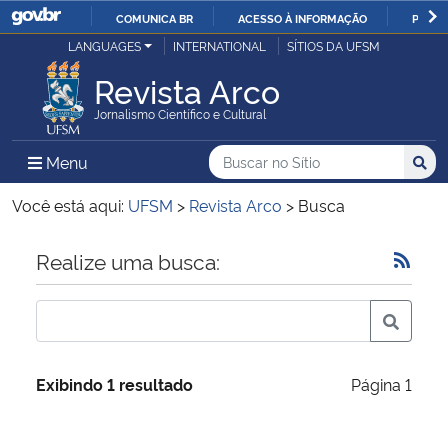
COMUNICA BR
ACESSO À INFORMAÇÃO
PARTI
Casa Civil
LANGUAGES
INTERNATIONAL
SÍTIOS DA UFSM
IR
PARA
Revista Arco
Ministério da Justiça e Segurança Pública
O
Jornalismo Científico e Cultural
CONTEÚDO
Ministério da Defesa
Buscar no no Sítio
Busca
Busca:
Menu Principal do Sítio
Menu
Busc
Ministério das Relações Exteriores
Você está aqui:
UFSM
>
Revista Arco
>
Busca
Ministério da Economia
Início do conteúdo
Realize uma busca:
Ministério da Infraestrutura
Ministério da Agricultura, Pecuária e Abastecimento
Exibindo 1 resultado
Página 1
Ministério da Educação