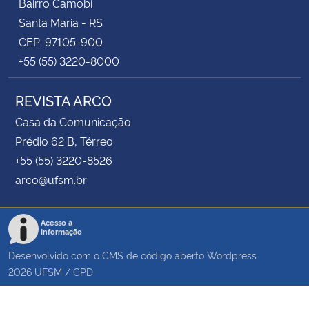
Bairro Camobi
Santa Maria - RS
CEP: 97105-900
+55 (55) 3220-8000
REVISTA ARCO
Casa da Comunicação
Prédio 62 B, Térreo
+55 (55) 3220-8526
arco@ufsm.br
Acesso à
Informação
Desenvolvido com o CMS de código aberto
Wordpress
2026
UFSM
/
CPD