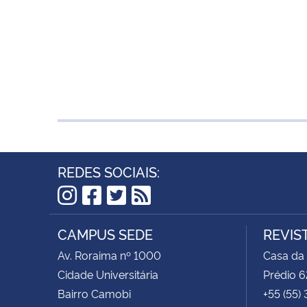
REDES SOCIAIS:
Instagram
Facebook
Twitter
RSS
CAMPUS SEDE
REVIS
Av. Roraima nº 1000
Casa da
Cidade Universitária
Prédio 6
Bairro Camobi
+55 (55)