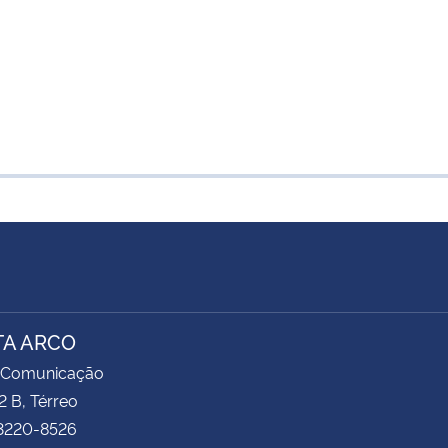
TA ARCO
 Comunicação
2 B, Térreo
 3220-8526