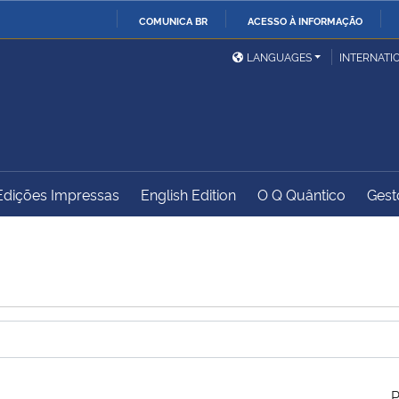
COMUNICA BR
ACESSO À INFORMAÇÃO
Ministério da Defesa
Ministério das Relações
Mini
IR
LANGUAGES
INTERNATI
Exteriores
PARA
O
Ministério da Cidadania
Ministério da Saúde
Mini
CONTEÚDO
Edições Impressas
English Edition
O Q Quântico
Gest
Ministério do
Controladoria-Geral da
Mini
Desenvolvimento Regional
União
Famí
Hum
Advocacia-Geral da União
Banco Central do Brasil
Plan
P