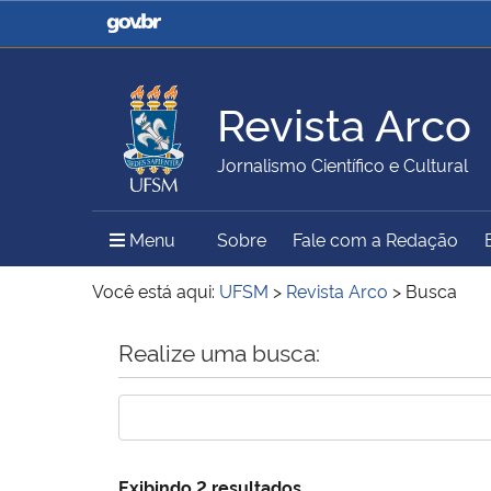
Casa Civil
Ministério da Justiça e
Segurança Pública
Revista Arco
Ministério da Agricultura,
Ministério da Educação
Jornalismo Científico e Cultural
Pecuária e Abastecimento
Menu Principal do Sítio
Menu
Sobre
Fale com a Redação
Ministério do Meio Ambiente
Ministério do Turismo
Você está aqui:
UFSM
>
Revista Arco
>
Busca
Início do conteúdo
Realize uma busca:
Secretaria de Governo
Gabinete de Segurança
Institucional
Exibindo 2 resultados