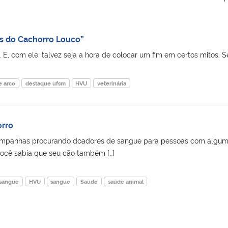
s do Cachorro Louco”
 E, com ele, talvez seja a hora de colocar um fim em certos mitos. Se
e arco
destaque ufsm
HVU
veterinária
rro
mpanhas procurando doadores de sangue para pessoas com algu
ocê sabia que seu cão também […]
 sangue
HVU
sangue
Saúde
saúde animal