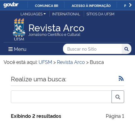
COMUNICA BR
ACESSO À INFORMAÇÃO
PARTI
Casa Civil
LANGUAGES
INTERNATIONAL
SÍTIOS DA UFSM
IR
PARA
Revista Arco
Ministério da Justiça e Segurança Pública
O
Jornalismo Científico e Cultural
CONTEÚDO
Ministério da Defesa
Buscar no no Sítio
Busca
Busca:
Menu Principal do Sítio
Menu
Busc
Ministério das Relações Exteriores
Você está aqui:
UFSM
>
Revista Arco
>
Busca
Ministério da Economia
Início do conteúdo
Realize uma busca:
Ministério da Infraestrutura
Ministério da Agricultura, Pecuária e Abastecimento
Exibindo 2 resultados
Página 1
Ministério da Educação