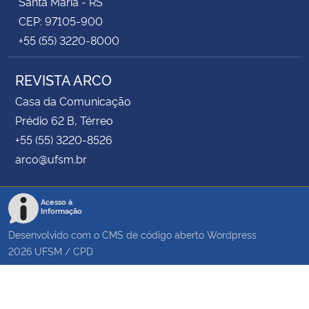
Santa Maria - RS
CEP: 97105-900
+55 (55) 3220-8000
REVISTA ARCO
Casa da Comunicação
Prédio 62 B, Térreo
+55 (55) 3220-8526
arco@ufsm.br
Acesso à
Informação
Desenvolvido com o CMS de código aberto
Wordpress
2026
UFSM
/
CPD