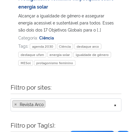
energia solar
Secretaria-Geral
Alcançar a igualdade de gênero e assegurar
energia acessível e sustentável para todos. Esses
Secretaria de Governo
são dois dos 17 Objetivos Globais para o […]
Categoria:
Ciência
Gabinete de Segurança Institucional
Tags:
agenda 2030
Ciência
destaque arco
destaque ufsm
energia solar
igualdade de gênero
Advocacia-Geral da União
MESol
protagonismo feminino
Banco Central do Brasil
Filtro por sites:
Planalto
×
Revista Arco
×
Filtro por Tag(s):