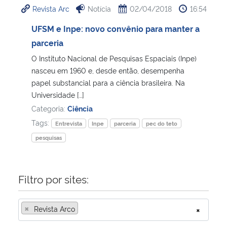
Revista Arc
Notícia
02/04/2018
16:54
Ministério da Cidadania
UFSM e Inpe: novo convênio para manter a
Ministério da Saúde
parceria
O Instituto Nacional de Pesquisas Espaciais (Inpe)
Ministério de Minas e Energia
nasceu em 1960 e, desde então, desempenha
papel substancial para a ciência brasileira. Na
Ministério da Ciência, Tecnologia, Inovações e Comunicações
Universidade […]
Categoria:
Ciência
Ministério do Meio Ambiente
Tags:
Entrevista
Inpe
parceria
pec do teto
pesquisas
Ministério do Turismo
Ministério do Desenvolvimento Regional
Filtro por sites:
Controladoria-Geral da União
×
Revista Arco
×
Ministério da Mulher, da Família e dos Direitos Humanos