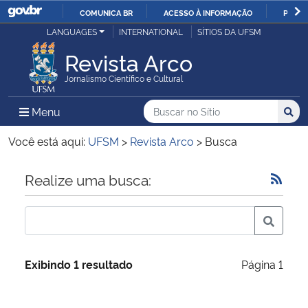
COMUNICA BR
ACESSO À INFORMAÇÃO
PARTI
Casa Civil
LANGUAGES
INTERNATIONAL
SÍTIOS DA UFSM
IR
PARA
Revista Arco
Ministério da Justiça e Segurança Pública
O
Jornalismo Científico e Cultural
CONTEÚDO
Ministério da Defesa
Buscar no no Sítio
Busca
Busca:
Menu Principal do Sítio
Menu
Busc
Ministério das Relações Exteriores
Você está aqui:
UFSM
>
Revista Arco
>
Busca
Ministério da Economia
Início do conteúdo
Realize uma busca:
Ministério da Infraestrutura
Ministério da Agricultura, Pecuária e Abastecimento
Exibindo 1 resultado
Página 1
Ministério da Educação