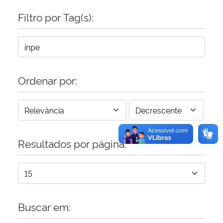
Filtro por Tag(s):
Secretaria-Geral
Secretaria de Governo
Gabinete de Segurança Institucional
Ordenar por:
Advocacia-Geral da União
Banco Central do Brasil
Resultados por página:
Planalto
Buscar em: