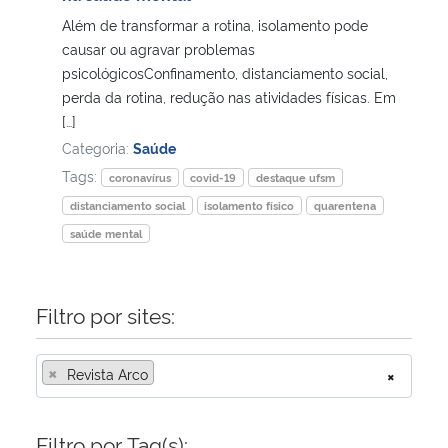
Além de transformar a rotina, isolamento pode
Secretaria-Geral
causar ou agravar problemas
psicológicosConfinamento, distanciamento social,
perda da rotina, redução nas atividades físicas. Em
Secretaria de Governo
[…]
Categoria:
Saúde
Gabinete de Segurança Institucional
Tags:
coronavírus
covid-19
destaque ufsm
Advocacia-Geral da União
distanciamento social
isolamento físico
quarentena
saúde mental
Banco Central do Brasil
Filtro por sites:
Planalto
×
Revista Arco
×
Filtro por Tag(s):