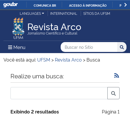
COMUNICA BR
ACESSO À INFORMAÇÃO
PARTI
Casa Civil
LANGUAGES
INTERNATIONAL
SÍTIOS DA UFSM
IR
PARA
Revista Arco
Ministério da Justiça e Segurança Pública
O
Jornalismo Científico e Cultural
CONTEÚDO
Ministério da Defesa
Buscar no no Sítio
Busca
Busca:
Menu Principal do Sítio
Menu
Busc
Ministério das Relações Exteriores
Você está aqui:
UFSM
>
Revista Arco
>
Busca
Ministério da Economia
Início do conteúdo
Realize uma busca:
Ministério da Infraestrutura
Ministério da Agricultura, Pecuária e Abastecimento
Exibindo 2 resultados
Página 1
Ministério da Educação