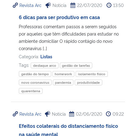
Revista Arc
Notícia
22/07/2020
13:50
Ministério da Cidadania
6 dicas para ser produtivo em casa
Ministério da Saúde
Professoras comentam passos a serem seguidos
por aqueles que têm dificuldades para estudar no
Ministério de Minas e Energia
ambiente domiciliar O rápido contágio do novo
coronavírus […]
Ministério da Ciência, Tecnologia, Inovações e Comunicações
Categoria:
Listas
Tags:
destaque arco
gestão de tarefas
Ministério do Meio Ambiente
gestão do tempo
homework
isolamento físico
novo coronavírus
pandemia
produtividade
Ministério do Turismo
quarentena
Ministério do Desenvolvimento Regional
Revista Arc
Notícia
02/06/2020
09:22
Controladoria-Geral da União
Efeitos colaterais do distanciamento físico
na saúde mental
Ministério da Mulher, da Família e dos Direitos Humanos