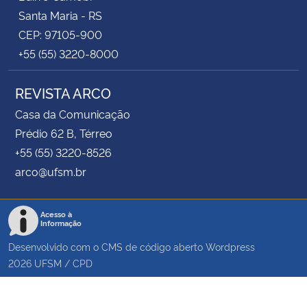
Santa Maria - RS
CEP: 97105-900
+55 (55) 3220-8000
REVISTA ARCO
Casa da Comunicação
Prédio 62 B, Térreo
+55 (55) 3220-8526
arco@ufsm.br
Acesso à
Informação
Desenvolvido com o CMS de código aberto
Wordpress
2026
UFSM
/
CPD