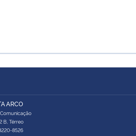
TA ARCO
 Comunicação
2 B, Térreo
 3220-8526