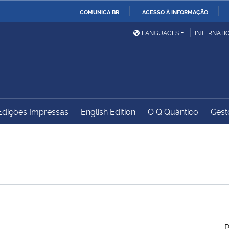
COMUNICA BR
ACESSO À INFORMAÇÃO
Ministério da Defesa
Ministério das Relações
Mini
IR
LANGUAGES
INTERNATI
Exteriores
PARA
O
Ministério da Cidadania
Ministério da Saúde
Mini
CONTEÚDO
Edições Impressas
English Edition
O Q Quântico
Gest
Ministério do
Controladoria-Geral da
Mini
Desenvolvimento Regional
União
Famí
Hum
Advocacia-Geral da União
Banco Central do Brasil
Plan
P