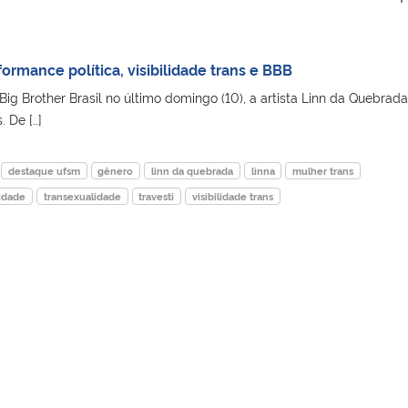
ormance política, visibilidade trans e BBB
Big Brother Brasil no último domingo (10), a artista Linn da Quebrada
. De […]
destaque ufsm
gênero
linn da quebrada
linna
mulher trans
idade
transexualidade
travesti
visibilidade trans