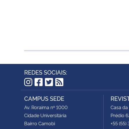
REDES SOCIAIS:
Instagram
Facebook
Twitter
RSS
CAMPUS SEDE
REVIS
Av. Roraima nº 1000
Casa da
Cidade Universitária
Prédio 6
Bairro Camobi
+55 (55)