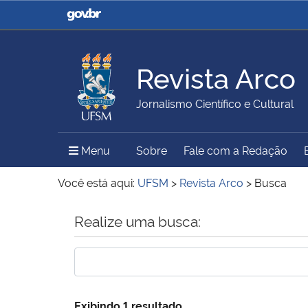
Casa Civil
Ministério da Justiça e
Segurança Pública
Revista Arco
Ministério da Agricultura,
Ministério da Educação
Jornalismo Científico e Cultural
Pecuária e Abastecimento
Menu Principal do Sítio
Menu
Sobre
Fale com a Redação
Ministério do Meio Ambiente
Ministério do Turismo
Você está aqui:
UFSM
>
Revista Arco
>
Busca
Início do conteúdo
Realize uma busca:
Secretaria de Governo
Gabinete de Segurança
Institucional
Exibindo 1 resultado