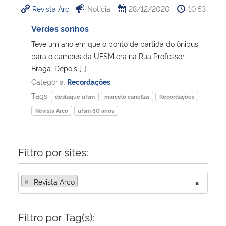
Revista Arc
Notícia
28/12/2020
10:53
Ministério da Cidadania
Verdes sonhos
Ministério da Saúde
Teve um ano em que o ponto de partida do ônibus
para o campus da UFSM era na Rua Professor
Ministério de Minas e Energia
Braga. Depois […]
Categoria:
Recordações
Ministério da Ciência, Tecnologia, Inovações e Comunicações
Tags:
destaque ufsm
marcelo canellas
Recordações
Revista Arco
ufsm 60 anos
Ministério do Meio Ambiente
Ministério do Turismo
Filtro por sites:
Ministério do Desenvolvimento Regional
×
Revista Arco
×
Controladoria-Geral da União
Filtro por Tag(s):
Ministério da Mulher, da Família e dos Direitos Humanos