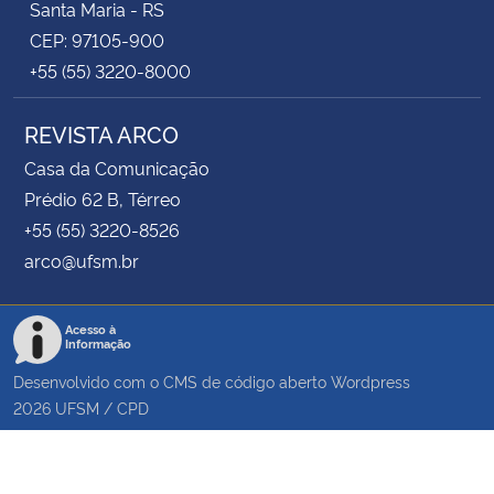
Santa Maria - RS
CEP: 97105-900
+55 (55) 3220-8000
REVISTA ARCO
Casa da Comunicação
Prédio 62 B, Térreo
+55 (55) 3220-8526
arco@ufsm.br
Acesso à
Informação
Desenvolvido com o CMS de código aberto
Wordpress
2026
UFSM
/
CPD