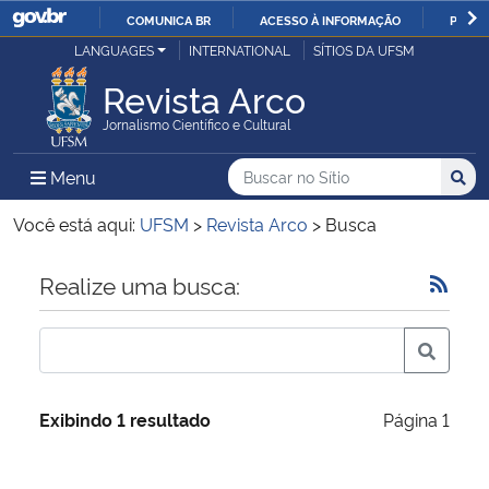
COMUNICA BR
ACESSO À INFORMAÇÃO
PARTI
Casa Civil
LANGUAGES
INTERNATIONAL
SÍTIOS DA UFSM
IR
PARA
Revista Arco
Ministério da Justiça e Segurança Pública
O
Jornalismo Científico e Cultural
CONTEÚDO
Ministério da Defesa
Buscar no no Sítio
Busca
Busca:
Menu Principal do Sítio
Menu
Busc
Ministério das Relações Exteriores
Você está aqui:
UFSM
>
Revista Arco
>
Busca
Ministério da Economia
Início do conteúdo
Realize uma busca:
Ministério da Infraestrutura
Ministério da Agricultura, Pecuária e Abastecimento
Exibindo 1 resultado
Página 1
Ministério da Educação