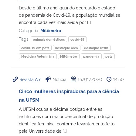
Desde o último ano, quando decretado o estado
Secretaria-Geral
de pandemia de Covid-19, a população mundial se
encontra cada vez mais ávida por […]
Categoria:
Mitômetro
Secretaria de Governo
Tags:
animais domésticos
covid-19
Gabinete de Segurança Institucional
covid-19 em pets
destaque arco
destaque ufsm
Medicina Veterinária
Mitômetro
pandemia
pets
Advocacia-Geral da União
Banco Central do Brasil
Revista Arc
Notícia
15/01/2020
14:50
Cinco mulheres inspiradoras para a ciência
Planalto
na UFSM
A UFSM ocupa a décima posição entre as
instituições com maior percentual de produção
científica feminina, conforme levantamento feito
pela Universidade de […]