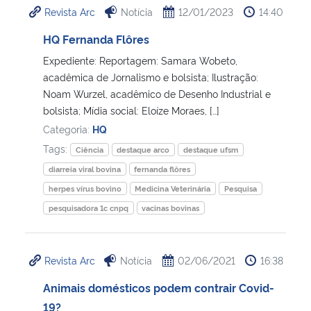
Revista Arc
Notícia
12/01/2023
14:40
Ministério da Cidadania
HQ Fernanda Flôres
Ministério da Saúde
Expediente: Reportagem: Samara Wobeto,
acadêmica de Jornalismo e bolsista; Ilustração:
Ministério de Minas e Energia
Noam Wurzel, acadêmico de Desenho Industrial e
bolsista; Mídia social: Eloíze Moraes, […]
Ministério da Ciência, Tecnologia, Inovações e Comunicações
Categoria:
HQ
Tags:
Ciência
destaque arco
destaque ufsm
Ministério do Meio Ambiente
diarreia viral bovina
fernanda flôres
herpes vírus bovino
Medicina Veterinária
Pesquisa
Ministério do Turismo
pesquisadora 1c cnpq
vacinas bovinas
Ministério do Desenvolvimento Regional
Revista Arc
Notícia
02/06/2021
16:38
Controladoria-Geral da União
Animais domésticos podem contrair Covid-
19?
Ministério da Mulher, da Família e dos Direitos Humanos