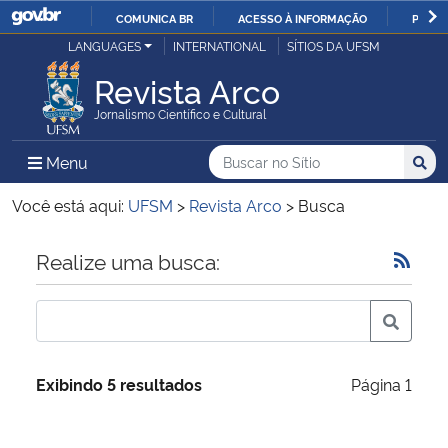
COMUNICA BR
ACESSO À INFORMAÇÃO
PARTI
Casa Civil
LANGUAGES
INTERNATIONAL
SÍTIOS DA UFSM
IR
PARA
Revista Arco
Ministério da Justiça e Segurança Pública
O
Jornalismo Científico e Cultural
CONTEÚDO
Ministério da Defesa
Buscar no no Sítio
Busca
Busca:
Menu Principal do Sítio
Menu
Busc
Ministério das Relações Exteriores
Você está aqui:
UFSM
>
Revista Arco
>
Busca
Ministério da Economia
Início do conteúdo
Realize uma busca:
Ministério da Infraestrutura
Ministério da Agricultura, Pecuária e Abastecimento
Exibindo 5 resultados
Página 1
Ministério da Educação