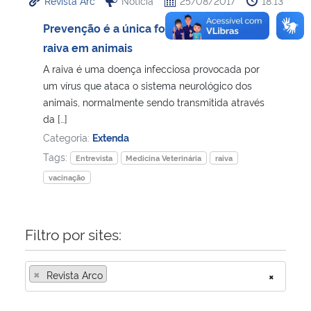
Revista Arc
Notícia
25/08/2017
18:13
Prevenção é a única forma de controle da
raiva em animais
A raiva é uma doença infecciosa provocada por
um vírus que ataca o sistema neurológico dos
animais, normalmente sendo transmitida através
da […]
Categoria:
Extenda
Tags:
Entrevista
Medicina Veterinária
raiva
vacinação
Filtro por sites:
×
Revista Arco
×