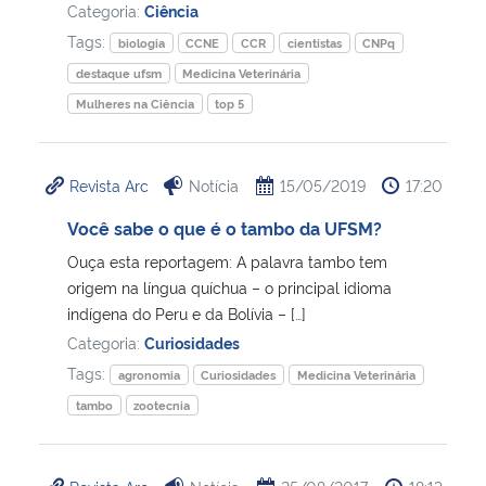
Categoria:
Ciência
Tags:
biologia
CCNE
CCR
cientistas
CNPq
destaque ufsm
Medicina Veterinária
Mulheres na Ciência
top 5
Revista Arc
Notícia
15/05/2019
17:20
Você sabe o que é o tambo da UFSM?
Ouça esta reportagem: A palavra tambo tem
origem na língua quíchua – o principal idioma
indígena do Peru e da Bolívia – […]
Categoria:
Curiosidades
Tags:
agronomia
Curiosidades
Medicina Veterinária
tambo
zootecnia