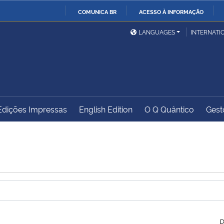
COMUNICA BR
ACESSO À INFORMAÇÃO
Ministério da Defesa
Ministério das Relações
Mini
IR
LANGUAGES
INTERNATI
Exteriores
PARA
O
Ministério da Cidadania
Ministério da Saúde
Mini
CONTEÚDO
Edições Impressas
English Edition
O Q Quântico
Gest
Ministério do
Controladoria-Geral da
Mini
Desenvolvimento Regional
União
Famí
Hum
Advocacia-Geral da União
Banco Central do Brasil
Plan
P