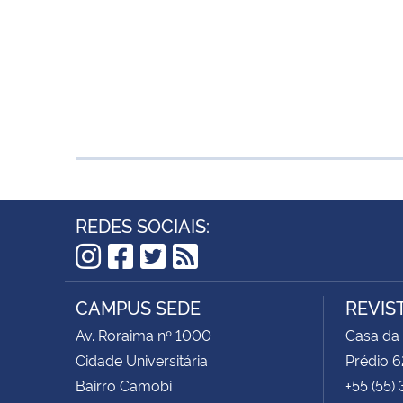
REDES SOCIAIS:
Instagram
Facebook
Twitter
RSS
CAMPUS SEDE
REVIS
Av. Roraima nº 1000
Casa da
Cidade Universitária
Prédio 6
Bairro Camobi
+55 (55)