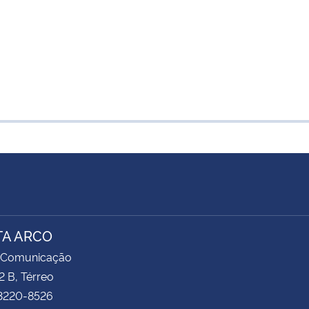
TA ARCO
 Comunicação
2 B, Térreo
 3220-8526