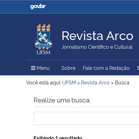
Casa Civil
Ministério da Justiça e
Segurança Pública
Revista Arco
Ministério da Agricultura,
Ministério da Educação
Jornalismo Científico e Cultural
Pecuária e Abastecimento
Menu Principal do Sítio
Menu
Sobre
Fale com a Redação
Ministério do Meio Ambiente
Ministério do Turismo
Você está aqui:
UFSM
>
Revista Arco
>
Busca
Início do conteúdo
Realize uma busca:
Secretaria de Governo
Gabinete de Segurança
Institucional
Exibindo 1 resultado