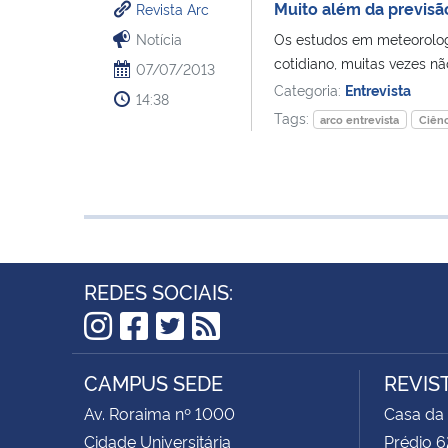
Muito além da previs
Revista Arc
Notícia
Os estudos em meteorologi
cotidiano, muitas vezes n
07/07/2013
Categoria:
Entrevista
14:38
Tags:
arco entrevista
Ciênc
REDES SOCIAIS:
Instagram
Facebook
Twitter
RSS
CAMPUS SEDE
REVIS
Av. Roraima nº 1000
Casa da
Cidade Universitária
Prédio 6