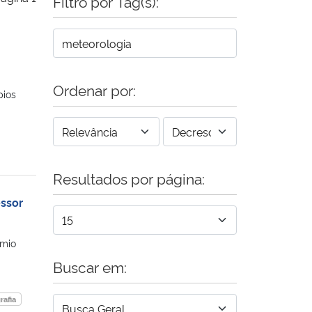
Filtro por Tag(s):
Ordenar por:
pios
Resultados por página:
ssor
êmio
Buscar em:
rafia