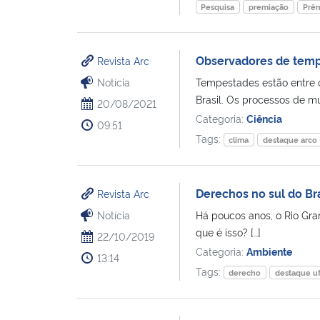
Pesquisa
premiação
Prê
Observadores de tempe
Revista Arc
Notícia
Tempestades estão entre 
Brasil. Os processos de m
20/08/2021
Categoria:
Ciência
09:51
Tags:
clima
destaque arco
Derechos no sul do Bra
Revista Arc
Notícia
Há poucos anos, o Rio Gran
que é isso? […]
22/10/2019
Categoria:
Ambiente
13:14
Tags:
derecho
destaque u