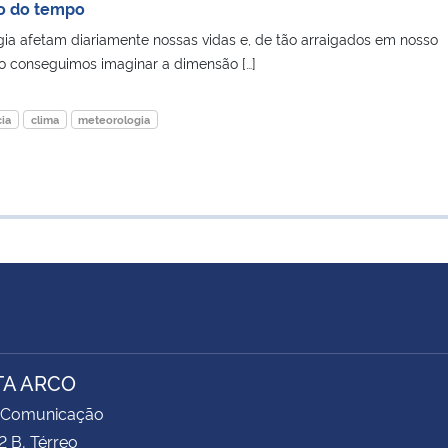
ão do tempo
a afetam diariamente nossas vidas e, de tão arraigados em nosso
ão conseguimos imaginar a dimensão […]
ia
clima
meteorologia
TA ARCO
 Comunicação
2 B, Térreo