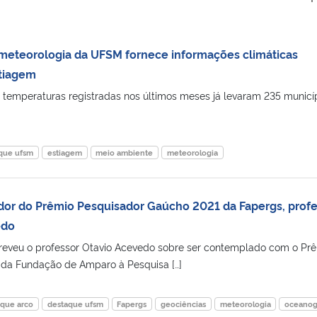
meteorologia da UFSM fornece informações climáticas
stiagem
as temperaturas registradas nos últimos meses já levaram 235 municí
que ufsm
estiagem
meio ambiente
meteorologia
dor do Prêmio Pesquisador Gaúcho 2021 da Fapergs, profe
edo
creveu o professor Otavio Acevedo sobre ser contemplado com o Pr
da Fundação de Amparo à Pesquisa […]
aque arco
destaque ufsm
Fapergs
geociências
meteorologia
oceanog