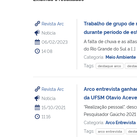
Trabalho de grupo de 
Revista Arc
durante período de e
Notícia
A falta de chuva e as alt
06/02/2023
do Rio Grande do Sul a […]
14:08
Categoria:
Meio Ambiente
Tags:
destaque arco
desta
Arco entrevista ganha
Revista Arc
da UFSM Otavio Acev
Notícia
“Realização pessoal”, des
15/10/2021
Pesquisador Gaúcho 2021 
11:16
Categoria:
Arco Entrevista
Tags:
arco entrevista
dest