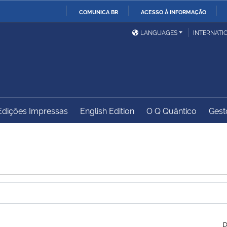
COMUNICA BR
ACESSO À INFORMAÇÃO
Ministério da Defesa
Ministério das Relações
Mini
IR
LANGUAGES
INTERNATI
Exteriores
PARA
O
Ministério da Cidadania
Ministério da Saúde
Mini
CONTEÚDO
Edições Impressas
English Edition
O Q Quântico
Gest
Ministério do
Controladoria-Geral da
Mini
Desenvolvimento Regional
União
Famí
Hum
Advocacia-Geral da União
Banco Central do Brasil
Plan
P