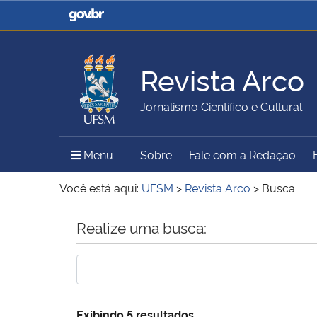
Casa Civil
Ministério da Justiça e
Segurança Pública
Revista Arco
Ministério da Agricultura,
Ministério da Educação
Jornalismo Científico e Cultural
Pecuária e Abastecimento
Menu Principal do Sítio
Menu
Sobre
Fale com a Redação
Ministério do Meio Ambiente
Ministério do Turismo
Você está aqui:
UFSM
>
Revista Arco
>
Busca
Início do conteúdo
Realize uma busca:
Secretaria de Governo
Gabinete de Segurança
Institucional
Exibindo 5 resultados