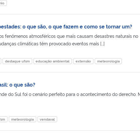
mio
stades: o que são, o que fazem e como se tornar um?
os fenômenos atmosféricos que mais causam desastres naturais no
udanças climáticas têm provocado eventos mais […]
destaque ufsm
educação ambiental
extensão
meteorologia
sil: o que são?
de do Sul foi o cenário perfeito para o acontecimento do derecho. 
fsm
meteorologia
vendaval