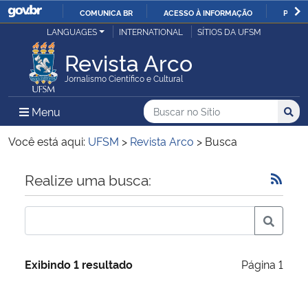
COMUNICA BR
ACESSO À INFORMAÇÃO
PARTI
Casa Civil
LANGUAGES
INTERNATIONAL
SÍTIOS DA UFSM
IR
PARA
Revista Arco
Ministério da Justiça e Segurança Pública
O
Jornalismo Científico e Cultural
CONTEÚDO
Ministério da Defesa
Buscar no no Sítio
Busca
Busca:
Menu Principal do Sítio
Menu
Busc
Ministério das Relações Exteriores
Você está aqui:
UFSM
>
Revista Arco
>
Busca
Ministério da Economia
Início do conteúdo
Realize uma busca:
Ministério da Infraestrutura
Ministério da Agricultura, Pecuária e Abastecimento
Exibindo 1 resultado
Página 1
Ministério da Educação