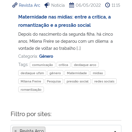
Revista Arc
Notícia
06/05/2022
11:15
Ministério da Cidadania
Maternidade nas mídias: entre a crítica, a
Ministério da Saúde
romantização e a pressão social
Depois do nascimento da segunda filha, há cinco
Ministério de Minas e Energia
anos, Milena Freire se deparou com um dilema: a
vontade de voltar ao trabalho […]
Ministério da Ciência, Tecnologia, Inovações e Comunicações
Categoria:
Gênero
Tags:
comunicação
crítica
destaque arco
Ministério do Meio Ambiente
destaque ufsm
gênero
Maternidade
mídias
Milena Freire
Pesquisa
pressão social
redes sociais
Ministério do Turismo
romantização
Ministério do Desenvolvimento Regional
Filtro por sites:
Controladoria-Geral da União
×
Ministério da Mulher, da Família e dos Direitos Humanos
Revista Arco
×