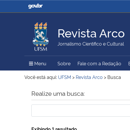
Casa Civil
Ministério da Justiça e
Segurança Pública
Revista Arco
Ministério da Agricultura,
Ministério da Educação
Jornalismo Científico e Cultural
Pecuária e Abastecimento
Menu Principal do Sítio
Menu
Sobre
Fale com a Redação
Ministério do Meio Ambiente
Ministério do Turismo
Você está aqui:
UFSM
>
Revista Arco
>
Busca
Início do conteúdo
Realize uma busca:
Secretaria de Governo
Gabinete de Segurança
Institucional
Exibindo 1 resultado