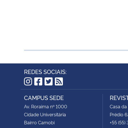
REDES SOCIAIS:
Instagram
Facebook
Twitter
RSS
CAMPUS SEDE
REVIS
Av. Roraima nº 1000
Casa da
Cidade Universitária
Prédio 6
Bairro Camobi
+55 (55)