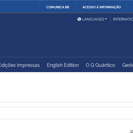
COMUNICA BR
ACESSO À INFORMAÇÃO
Ministério da Defesa
Ministério das Relações
Mini
IR
LANGUAGES
INTERNATI
Exteriores
PARA
O
Ministério da Cidadania
Ministério da Saúde
Mini
CONTEÚDO
Edições Impressas
English Edition
O Q Quântico
Gest
Ministério do
Controladoria-Geral da
Mini
Desenvolvimento Regional
União
Famí
Hum
Advocacia-Geral da União
Banco Central do Brasil
Plan
P