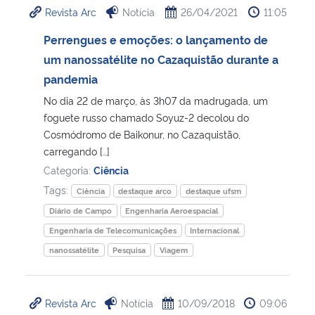
Revista Arc
Notícia
26/04/2021
11:05
Ministério da Cidadania
Perrengues e emoções: o lançamento de
Ministério da Saúde
um nanossatélite no Cazaquistão durante a
pandemia
Ministério de Minas e Energia
No dia 22 de março, às 3h07 da madrugada, um
foguete russo chamado Soyuz-2 decolou do
Ministério da Ciência, Tecnologia, Inovações e Comunicações
Cosmódromo de Baikonur, no Cazaquistão,
carregando […]
Ministério do Meio Ambiente
Categoria:
Ciência
Tags:
Ciência
destaque arco
destaque ufsm
Ministério do Turismo
Diário de Campo
Engenharia Aeroespacial
Engenharia de Telecomunicações
Internacional
Ministério do Desenvolvimento Regional
nanossatélite
Pesquisa
Viagem
Controladoria-Geral da União
Revista Arc
Notícia
10/09/2018
09:06
Ministério da Mulher, da Família e dos Direitos Humanos