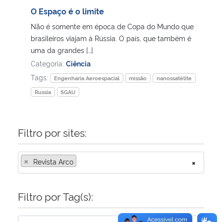
O Espaço é o limite
Secretaria-Geral
Não é somente em época de Copa do Mundo que
brasileiros viajam à Rússia. O país, que também é
Secretaria de Governo
uma da grandes […]
Categoria:
Ciência
Gabinete de Segurança Institucional
Tags:
Engenharia Aeroespacial
missão
nanossatélite
Russia
SGAU
Advocacia-Geral da União
Banco Central do Brasil
Filtro por sites:
Planalto
×
Revista Arco
×
Filtro por Tag(s):