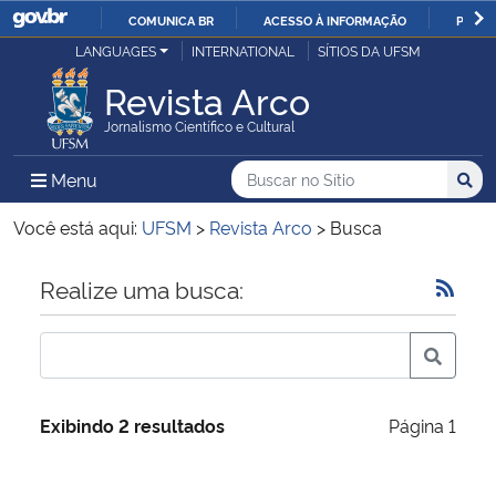
COMUNICA BR
ACESSO À INFORMAÇÃO
PARTI
Casa Civil
LANGUAGES
INTERNATIONAL
SÍTIOS DA UFSM
IR
PARA
Revista Arco
Ministério da Justiça e Segurança Pública
O
Jornalismo Científico e Cultural
CONTEÚDO
Ministério da Defesa
Buscar no no Sítio
Busca
Busca:
Menu Principal do Sítio
Menu
Busc
Ministério das Relações Exteriores
Você está aqui:
UFSM
>
Revista Arco
>
Busca
Ministério da Economia
Início do conteúdo
Realize uma busca:
Ministério da Infraestrutura
Ministério da Agricultura, Pecuária e Abastecimento
Exibindo 2 resultados
Página 1
Ministério da Educação