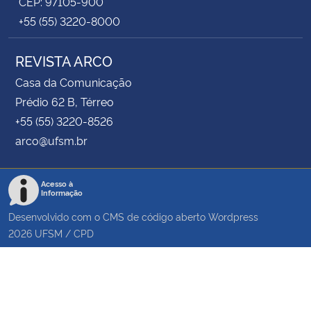
CEP: 97105-900
+55 (55) 3220-8000
REVISTA ARCO
Casa da Comunicação
Prédio 62 B, Térreo
+55 (55) 3220-8526
arco@ufsm.br
Acesso à
Informação
Desenvolvido com o CMS de código aberto
Wordpress
2026
UFSM
/
CPD