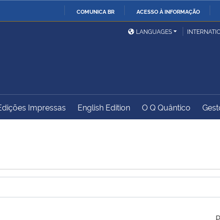
COMUNICA BR
ACESSO À INFORMAÇÃO
Ministério da Defesa
Ministério das Relações
Mini
IR
LANGUAGES
INTERNATI
Exteriores
PARA
O
Ministério da Cidadania
Ministério da Saúde
Mini
CONTEÚDO
Edições Impressas
English Edition
O Q Quântico
Gest
Ministério do
Controladoria-Geral da
Mini
Desenvolvimento Regional
União
Famí
Hum
Advocacia-Geral da União
Banco Central do Brasil
Plan
P