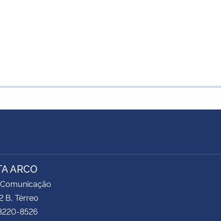
TA ARCO
 Comunicação
2 B, Térreo
 3220-8526