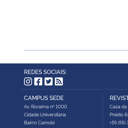
REDES SOCIAIS:
Instagram
Facebook
Twitter
RSS
CAMPUS SEDE
REVIS
Av. Roraima nº 1000
Casa da
Cidade Universitária
Prédio 6
Bairro Camobi
+55 (55)