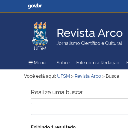
Casa Civil
Ministério da Justiça e
Segurança Pública
Revista Arco
Ministério da Agricultura,
Ministério da Educação
Jornalismo Científico e Cultural
Pecuária e Abastecimento
Menu Principal do Sítio
Menu
Sobre
Fale com a Redação
Ministério do Meio Ambiente
Ministério do Turismo
Você está aqui:
UFSM
>
Revista Arco
>
Busca
Início do conteúdo
Realize uma busca:
Secretaria de Governo
Gabinete de Segurança
Institucional
Exibindo 1 resultado