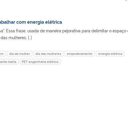
balhar com energia elétrica
”. Essa frase, usada de maneira pejorativa para delimitar o espaço 
das mulheres, […]
8m
dia da mulher
dia das mulheres
empoderamento
energia elétrica
santa marta
PET engenharia elétrica