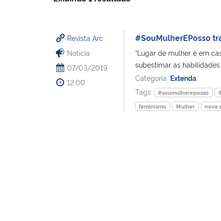
#SouMulherEPosso tra
Revista Arc
Notícia
“Lugar de mulher é em casa
subestimar as habilidades 
07/03/2019
Categoria:
Extenda
12:00
Tags:
#soumulhereposso
feminismo
Mulher
nova 