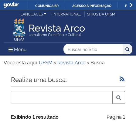
COMUNICA BR
ACESSO À INFORMAÇÃO
PARTI
Casa Civil
LANGUAGES
INTERNATIONAL
SÍTIOS DA UFSM
IR
PARA
Revista Arco
Ministério da Justiça e Segurança Pública
O
Jornalismo Científico e Cultural
CONTEÚDO
Ministério da Defesa
Buscar no no Sítio
Busca
Busca:
Menu Principal do Sítio
Menu
Busc
Ministério das Relações Exteriores
Você está aqui:
UFSM
>
Revista Arco
>
Busca
Ministério da Economia
Início do conteúdo
Realize uma busca:
Ministério da Infraestrutura
Ministério da Agricultura, Pecuária e Abastecimento
Exibindo 1 resultado
Página 1
Ministério da Educação