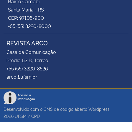
Bairro Camobi
Santa Maria - RS
CEP: 97105-900
+55 (55) 3220-8000
REVISTA ARCO
Casa da Comunicação
Prédio 62 B, Térreo
+55 (55) 3220-8526
arco@ufsm.br
Acesso à
Informação
Desenvolvido com o CMS de código aberto
Wordpress
2026
UFSM
/
CPD