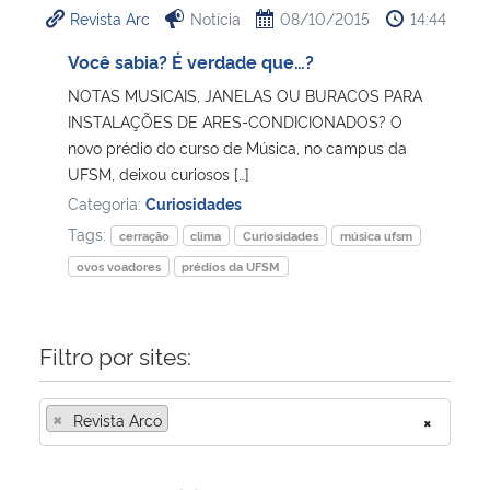
Revista Arc
Notícia
08/10/2015
14:44
Ministério da Cidadania
Você sabia? É verdade que…?
Ministério da Saúde
NOTAS MUSICAIS, JANELAS OU BURACOS PARA
INSTALAÇÕES DE ARES-CONDICIONADOS? O
Ministério de Minas e Energia
novo prédio do curso de Música, no campus da
UFSM, deixou curiosos […]
Ministério da Ciência, Tecnologia, Inovações e Comunicações
Categoria:
Curiosidades
Tags:
cerração
clima
Curiosidades
música ufsm
Ministério do Meio Ambiente
ovos voadores
prédios da UFSM
Ministério do Turismo
Filtro por sites:
Ministério do Desenvolvimento Regional
×
Revista Arco
×
Controladoria-Geral da União
Ministério da Mulher, da Família e dos Direitos Humanos