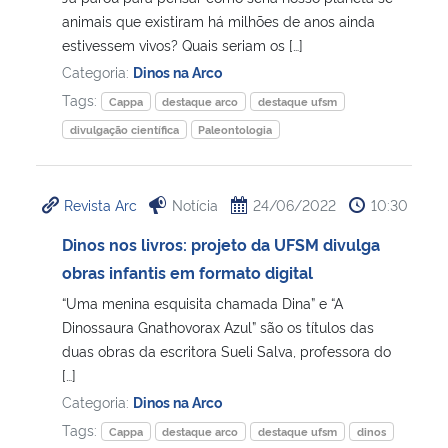
animais que existiram há milhões de anos ainda
estivessem vivos? Quais seriam os […]
Secretaria-Geral
Categoria:
Dinos na Arco
Tags:
Secretaria de Governo
Cappa
destaque arco
destaque ufsm
divulgação científica
Paleontologia
Gabinete de Segurança Institucional
Revista Arc
Notícia
24/06/2022
10:30
Advocacia-Geral da União
Dinos nos livros: projeto da UFSM divulga
Banco Central do Brasil
obras infantis em formato digital
“Uma menina esquisita chamada Dina” e “A
Planalto
Dinossaura Gnathovorax Azul” são os títulos das
duas obras da escritora Sueli Salva, professora do
[…]
Categoria:
Dinos na Arco
Tags:
Cappa
destaque arco
destaque ufsm
dinos