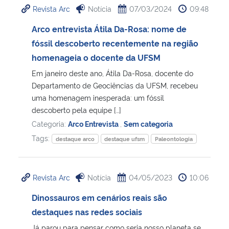
Revista Arc
Notícia
07/03/2024
09:48
Ministério da Cidadania
Arco entrevista Átila Da-Rosa: nome de
Ministério da Saúde
fóssil descoberto recentemente na região
homenageia o docente da UFSM
Ministério de Minas e Energia
Em janeiro deste ano, Átila Da-Rosa, docente do
Departamento de Geociências da UFSM, recebeu
Ministério da Ciência, Tecnologia, Inovações e Comunicações
uma homenagem inesperada: um fóssil
descoberto pela equipe […]
Ministério do Meio Ambiente
Categoria:
Arco Entrevista
,
Sem categoria
Tags:
destaque arco
destaque ufsm
Paleontologia
Ministério do Turismo
Ministério do Desenvolvimento Regional
Revista Arc
Notícia
04/05/2023
10:06
Dinossauros em cenários reais são
Controladoria-Geral da União
destaques nas redes sociais
Ministério da Mulher, da Família e dos Direitos Humanos
Já parou para pensar como seria nosso planeta se