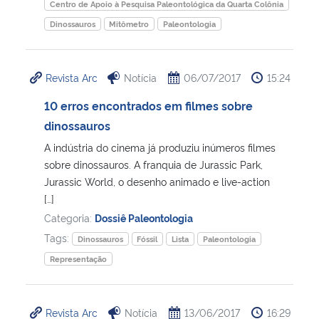
Centro de Apoio à Pesquisa Paleontológica da Quarta Colônia
Dinossauros
Mitômetro
Paleontologia
Revista Arc
Notícia
06/07/2017
15:24
10 erros encontrados em filmes sobre
dinossauros
A indústria do cinema já produziu inúmeros filmes
sobre dinossauros. A franquia de Jurassic Park,
Jurassic World, o desenho animado e live-action
[…]
Categoria:
Dossiê Paleontologia
Tags:
Dinossauros
Fóssil
Lista
Paleontologia
Representação
Revista Arc
Notícia
13/06/2017
16:29