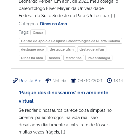
Leonardo Kerber* Em abril de 2021, meu colega, o
paleontólogo Elver Mayer, da Universidade
Federal do Sul e Sudeste do Pará (Unifesspa), […]
Categoria:
Dinos na Arco
Tags:
Cappa
Centro de Apoio à Pesquisa Paleontológica da Quarta Colônia
destaque arco
destaque ufsm
destaque_ufsm
Dinos na Arco
fósseis
Maranhão
Paleontologia
Revista Arc
Notícia
04/10/2021
13:14
‘Parque dos dinossauros’ em ambiente
virtual
Se recriar dinossauros parece coisa simples no
cinema, paleontólogos, na vida real, são
desafiados diariamente a extraírem de fósseis,
muitas vezes frágeis, […]