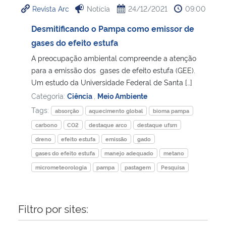
Revista Arc
Notícia
24/12/2021
09:00
Ministério da Cidadania
Desmitificando o Pampa como emissor de
Ministério da Saúde
gases do efeito estufa
A preocupação ambiental compreende a atenção
Ministério de Minas e Energia
para a emissão dos gases de efeito estufa (GEE).
Um estudo da Universidade Federal de Santa […]
Ministério da Ciência, Tecnologia, Inovações e Comunicações
Categoria:
Ciência
,
Meio Ambiente
Tags:
absorção
aquecimento global
bioma pampa
Ministério do Meio Ambiente
carbono
CO2
destaque arco
destaque ufsm
dreno
efeito estufa
emissão
gado
Ministério do Turismo
gases do efeito estufa
manejo adequado
metano
micrometeorologia
pampa
pastagem
Pesquisa
Ministério do Desenvolvimento Regional
Controladoria-Geral da União
Filtro por sites:
Ministério da Mulher, da Família e dos Direitos Humanos