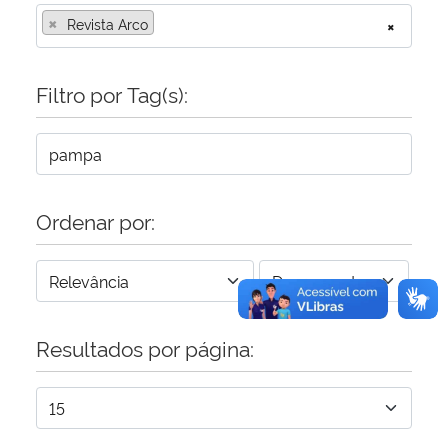
×
Revista Arco
×
Secretaria-Geral
Filtro por Tag(s):
Secretaria de Governo
Gabinete de Segurança Institucional
Advocacia-Geral da União
Ordenar por:
Banco Central do Brasil
Planalto
Resultados por página: