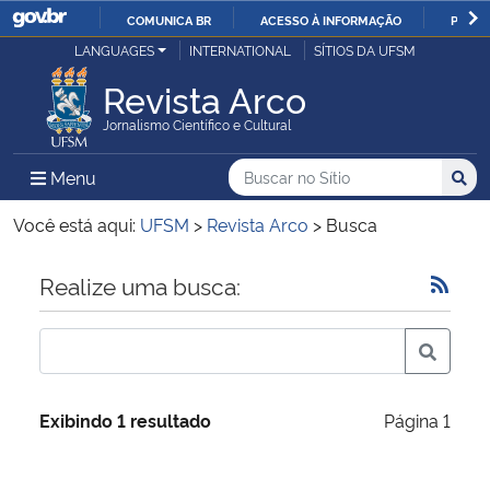
COMUNICA BR
ACESSO À INFORMAÇÃO
PARTI
Casa Civil
LANGUAGES
INTERNATIONAL
SÍTIOS DA UFSM
IR
PARA
Revista Arco
Ministério da Justiça e Segurança Pública
O
Jornalismo Científico e Cultural
CONTEÚDO
Ministério da Defesa
Buscar no no Sítio
Busca
Busca:
Menu Principal do Sítio
Menu
Busc
Ministério das Relações Exteriores
Você está aqui:
UFSM
>
Revista Arco
>
Busca
Ministério da Economia
Início do conteúdo
Realize uma busca:
Ministério da Infraestrutura
Ministério da Agricultura, Pecuária e Abastecimento
Exibindo 1 resultado
Página 1
Ministério da Educação