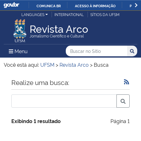
COMUNICA BR
ACESSO À INFORMAÇÃO
PARTI
Casa Civil
LANGUAGES
INTERNATIONAL
SÍTIOS DA UFSM
IR
PARA
Revista Arco
Ministério da Justiça e Segurança Pública
O
Jornalismo Científico e Cultural
CONTEÚDO
Ministério da Defesa
Buscar no no Sítio
Busca
Busca:
Menu Principal do Sítio
Menu
Busc
Ministério das Relações Exteriores
Você está aqui:
UFSM
>
Revista Arco
>
Busca
Ministério da Economia
Início do conteúdo
Realize uma busca:
Ministério da Infraestrutura
Ministério da Agricultura, Pecuária e Abastecimento
Exibindo 1 resultado
Página 1
Ministério da Educação