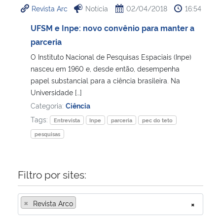
Revista Arc
Notícia
02/04/2018
16:54
Ministério da Cidadania
UFSM e Inpe: novo convênio para manter a
Ministério da Saúde
parceria
O Instituto Nacional de Pesquisas Espaciais (Inpe)
Ministério de Minas e Energia
nasceu em 1960 e, desde então, desempenha
papel substancial para a ciência brasileira. Na
Ministério da Ciência, Tecnologia, Inovações e Comunicações
Universidade […]
Categoria:
Ciência
Ministério do Meio Ambiente
Tags:
Entrevista
Inpe
parceria
pec do teto
pesquisas
Ministério do Turismo
Ministério do Desenvolvimento Regional
Filtro por sites:
Controladoria-Geral da União
×
Revista Arco
×
Ministério da Mulher, da Família e dos Direitos Humanos