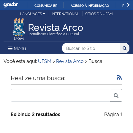
COMUNICA BR
ACESSO À INFORMAÇÃO
PARTI
Casa Civil
LANGUAGES
INTERNATIONAL
SÍTIOS DA UFSM
IR
PARA
Revista Arco
Ministério da Justiça e Segurança Pública
O
Jornalismo Científico e Cultural
CONTEÚDO
Ministério da Defesa
Buscar no no Sítio
Busca
Busca:
Menu Principal do Sítio
Menu
Busc
Ministério das Relações Exteriores
Você está aqui:
UFSM
>
Revista Arco
>
Busca
Ministério da Economia
Início do conteúdo
Realize uma busca:
Ministério da Infraestrutura
Ministério da Agricultura, Pecuária e Abastecimento
Exibindo 2 resultados
Página 1
Ministério da Educação