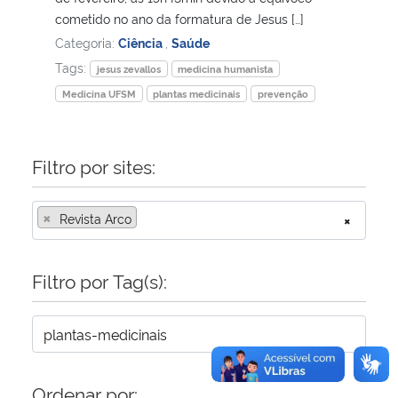
cometido no ano da formatura de Jesus […]
Secretaria-Geral
Categoria:
Ciência
,
Saúde
Tags:
jesus zevallos
medicina humanista
Secretaria de Governo
Medicina UFSM
plantas medicinais
prevenção
Gabinete de Segurança Institucional
Filtro por sites:
Advocacia-Geral da União
×
Revista Arco
×
Banco Central do Brasil
Filtro por Tag(s):
Planalto
Ordenar por: