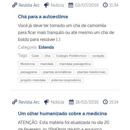
Revista Arc
Notícia
02/07/2019
11:34
Ministério da Cidadania
Chá para a autoestima
Ministério da Saúde
Você já deve ter tomado um chá de camomila
para ficar mais tranquilo ou até mesmo um chá de
Ministério de Minas e Energia
boldo para resolver […]
Categoria:
Extenda
Ministério da Ciência, Tecnologia, Inovações e Comunicações
Tags:
Case
chá
Colégio Politécnico
coração
fitotecnia
mandala
mandala paisagística
Ministério do Meio Ambiente
paisagismo
plantas aromáticas
plantas medicinais
projeto mandala
sistema respiratório
Ministério do Turismo
Ministério do Desenvolvimento Regional
Revista Arc
Notícia
18/02/2019
15:14
Um olhar humanizado sobre a medicina
Controladoria-Geral da União
ATENÇÃO: Esta matéria foi atualizada no dia 20
Ministério da Mulher, da Família e dos Direitos Humanos
de fevereiro, às 15h43min devido a equívoco