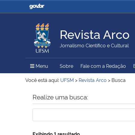
Casa Civil
Ministério da Justiça e
Segurança Pública
Revista Arco
Ministério da Agricultura,
Ministério da Educação
Jornalismo Científico e Cultural
Pecuária e Abastecimento
Menu Principal do Sítio
Menu
Sobre
Fale com a Redação
Ministério do Meio Ambiente
Ministério do Turismo
Você está aqui:
UFSM
>
Revista Arco
>
Busca
Início do conteúdo
Realize uma busca:
Secretaria de Governo
Gabinete de Segurança
Institucional
Exibindo 1 resultado