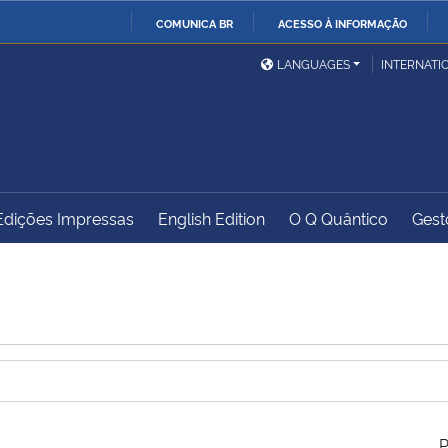
COMUNICA BR
ACESSO À INFORMAÇÃO
Ministério da Defesa
Ministério das Relações
Mini
IR
LANGUAGES
INTERNATI
Exteriores
PARA
O
Ministério da Cidadania
Ministério da Saúde
Mini
CONTEÚDO
Edições Impressas
English Edition
O Q Quântico
Gest
Ministério do
Controladoria-Geral da
Mini
Desenvolvimento Regional
União
Famí
Hum
Advocacia-Geral da União
Banco Central do Brasil
Plan
P