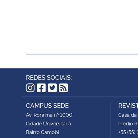
REDES SOCIAIS:
Instagram
Facebook
Twitter
RSS
CAMPUS SEDE
REVIS
Av. Roraima nº 1000
Casa da
Cidade Universitária
Prédio 6
Bairro Camobi
+55 (55)