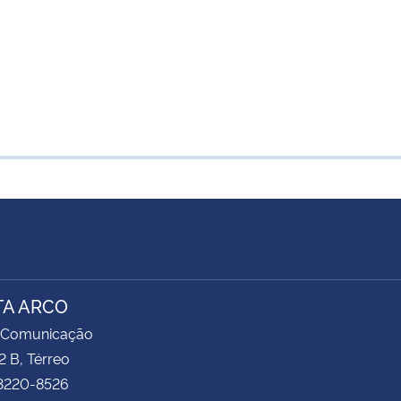
TA ARCO
 Comunicação
2 B, Térreo
 3220-8526