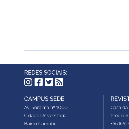
REDES SOCIAIS:
Instagram
Facebook
Twitter
RSS
CAMPUS SEDE
REVIS
Av. Roraima nº 1000
Casa da
Cidade Universitária
Prédio 6
Bairro Camobi
+55 (55)