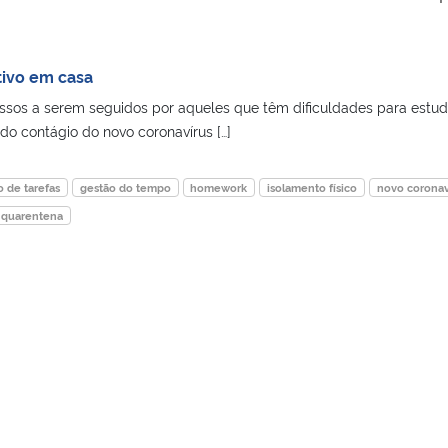
tivo em casa
sos a serem seguidos por aqueles que têm dificuldades para estud
do contágio do novo coronavírus […]
o de tarefas
gestão do tempo
homework
isolamento físico
novo coronav
quarentena