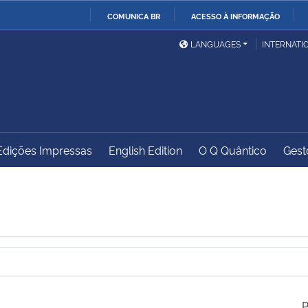
COMUNICA BR
ACESSO À INFORMAÇÃO
Ministério da Defesa
Ministério das Relações
Mini
IR
LANGUAGES
INTERNATI
Exteriores
PARA
O
Ministério da Cidadania
Ministério da Saúde
Mini
CONTEÚDO
Edições Impressas
English Edition
O Q Quântico
Gest
Ministério do
Controladoria-Geral da
Mini
Desenvolvimento Regional
União
Famí
Hum
Advocacia-Geral da União
Banco Central do Brasil
Plan
P