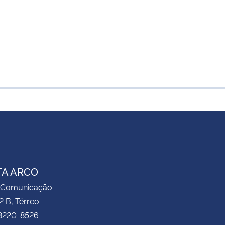
TA ARCO
 Comunicação
2 B, Térreo
 3220-8526