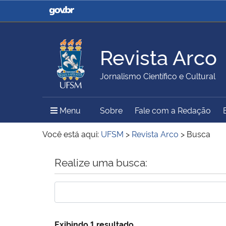
Casa Civil
Ministério da Justiça e
Segurança Pública
Revista Arco
Ministério da Agricultura,
Ministério da Educação
Jornalismo Científico e Cultural
Pecuária e Abastecimento
Menu Principal do Sítio
Menu
Sobre
Fale com a Redação
Ministério do Meio Ambiente
Ministério do Turismo
Você está aqui:
UFSM
>
Revista Arco
>
Busca
Início do conteúdo
Realize uma busca:
Secretaria de Governo
Gabinete de Segurança
Institucional
Exibindo 1 resultado