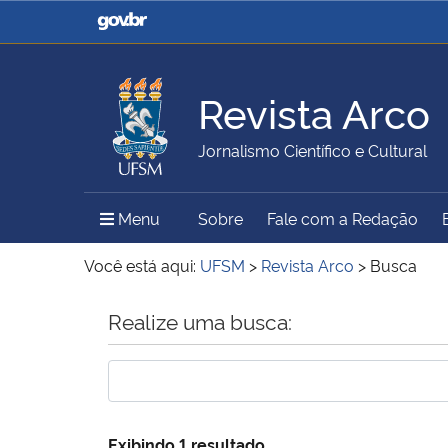
Casa Civil
Ministério da Justiça e
Segurança Pública
Revista Arco
Ministério da Agricultura,
Ministério da Educação
Jornalismo Científico e Cultural
Pecuária e Abastecimento
Menu Principal do Sítio
Menu
Sobre
Fale com a Redação
Ministério do Meio Ambiente
Ministério do Turismo
Você está aqui:
UFSM
>
Revista Arco
>
Busca
Início do conteúdo
Realize uma busca:
Secretaria de Governo
Gabinete de Segurança
Institucional
Exibindo 1 resultado