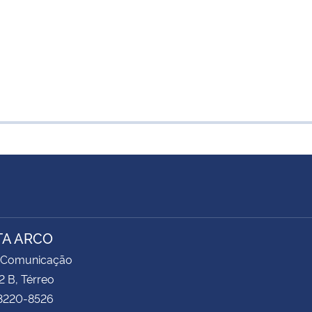
TA ARCO
 Comunicação
2 B, Térreo
 3220-8526