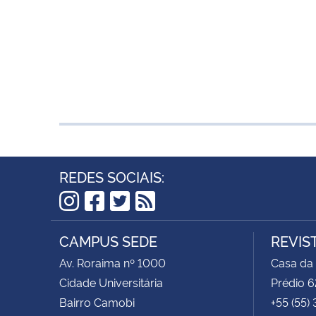
REDES SOCIAIS:
Instagram
Facebook
Twitter
RSS
CAMPUS SEDE
REVIS
Av. Roraima nº 1000
Casa da
Cidade Universitária
Prédio 6
Bairro Camobi
+55 (55)