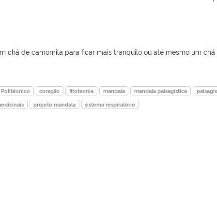
um chá de camomila para ficar mais tranquilo ou até mesmo um chá
 Politécnico
coração
fitotecnia
mandala
mandala paisagística
paisagi
medicinais
projeto mandala
sistema respiratório