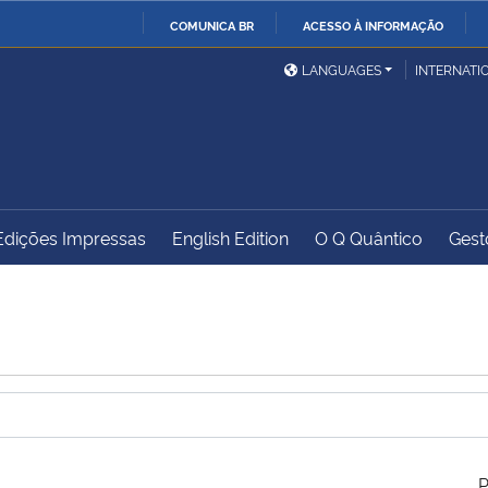
COMUNICA BR
ACESSO À INFORMAÇÃO
Ministério da Defesa
Ministério das Relações
Mini
IR
LANGUAGES
INTERNATI
Exteriores
PARA
O
Ministério da Cidadania
Ministério da Saúde
Mini
CONTEÚDO
Edições Impressas
English Edition
O Q Quântico
Gest
Ministério do
Controladoria-Geral da
Mini
Desenvolvimento Regional
União
Famí
Hum
Advocacia-Geral da União
Banco Central do Brasil
Plan
P