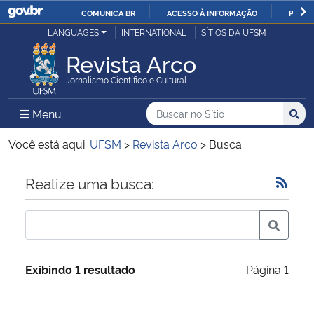
COMUNICA BR
ACESSO À INFORMAÇÃO
PARTI
Casa Civil
LANGUAGES
INTERNATIONAL
SÍTIOS DA UFSM
IR
PARA
Revista Arco
Ministério da Justiça e Segurança Pública
O
Jornalismo Científico e Cultural
CONTEÚDO
Ministério da Defesa
Buscar no no Sítio
Busca
Busca:
Menu Principal do Sítio
Menu
Busc
Ministério das Relações Exteriores
Você está aqui:
UFSM
>
Revista Arco
>
Busca
Ministério da Economia
Início do conteúdo
Realize uma busca:
Ministério da Infraestrutura
Ministério da Agricultura, Pecuária e Abastecimento
Exibindo 1 resultado
Página 1
Ministério da Educação