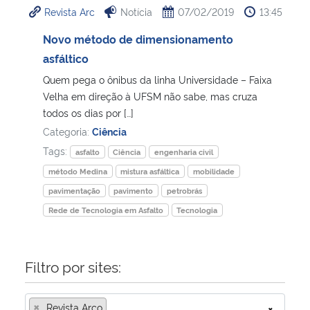
Revista Arc
Notícia
07/02/2019
13:45
Ministério da Cidadania
Novo método de dimensionamento
Ministério da Saúde
asfáltico
Quem pega o ônibus da linha Universidade – Faixa
Ministério de Minas e Energia
Velha em direção à UFSM não sabe, mas cruza
todos os dias por […]
Ministério da Ciência, Tecnologia, Inovações e Comunicações
Categoria:
Ciência
Tags:
asfalto
Ciência
engenharia civil
Ministério do Meio Ambiente
método Medina
mistura asfáltica
mobilidade
pavimentação
pavimento
petrobrás
Ministério do Turismo
Rede de Tecnologia em Asfalto
Tecnologia
Ministério do Desenvolvimento Regional
Filtro por sites:
Controladoria-Geral da União
×
Ministério da Mulher, da Família e dos Direitos Humanos
Revista Arco
×