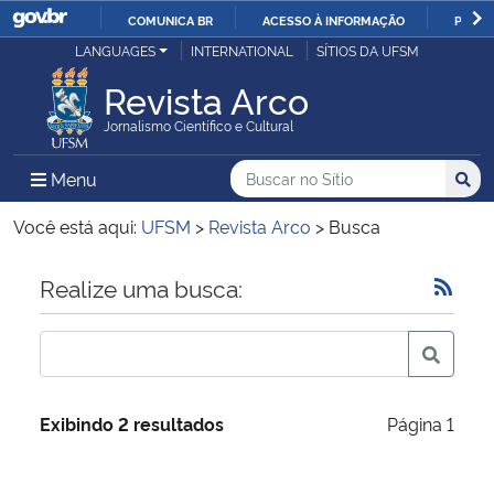
COMUNICA BR
ACESSO À INFORMAÇÃO
PARTI
Casa Civil
LANGUAGES
INTERNATIONAL
SÍTIOS DA UFSM
IR
PARA
Revista Arco
Ministério da Justiça e Segurança Pública
O
Jornalismo Científico e Cultural
CONTEÚDO
Ministério da Defesa
Buscar no no Sítio
Busca
Busca:
Menu Principal do Sítio
Menu
Busc
Ministério das Relações Exteriores
Você está aqui:
UFSM
>
Revista Arco
>
Busca
Ministério da Economia
Início do conteúdo
Realize uma busca:
Ministério da Infraestrutura
Ministério da Agricultura, Pecuária e Abastecimento
Exibindo 2 resultados
Página 1
Ministério da Educação