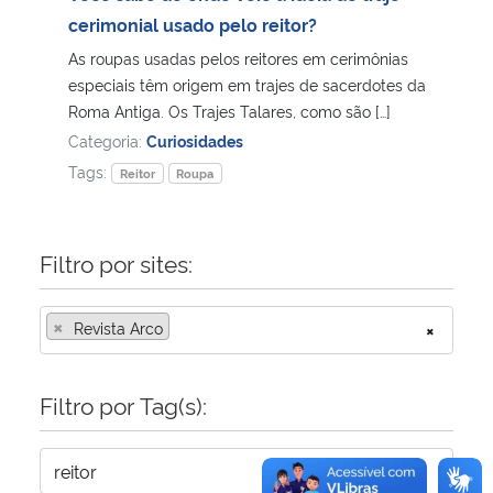
cerimonial usado pelo reitor?
Secretaria-Geral
As roupas usadas pelos reitores em cerimônias
especiais têm origem em trajes de sacerdotes da
Secretaria de Governo
Roma Antiga. Os Trajes Talares, como são […]
Categoria:
Curiosidades
Gabinete de Segurança Institucional
Tags:
Reitor
Roupa
Advocacia-Geral da União
Filtro por sites:
Banco Central do Brasil
×
Revista Arco
×
Planalto
Filtro por Tag(s):