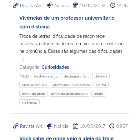
Revista Arc
Notícia
10/10/2022
14:46
Ministério da Cidadania
Vivências de um professor universitário
Ministério da Saúde
com dislexia
Troca de letras, dificuldade de reconhecer
Ministério de Minas e Energia
palavras, esforço na leitura em voz alta e confusão
na pronúncia. Essas são algumas das dificuldades
Ministério da Ciência, Tecnologia, Inovações e Comunicações
[…]
Categoria:
Curiosidades
Ministério do Meio Ambiente
Tags:
destaque arco
destaque ufsm
dislexia
luciano schuch
professor universitário
Reitor
Ministério do Turismo
reitor da ufsm
reitor da ufsm dislexia
relato
vivências
Ministério do Desenvolvimento Regional
Controladoria-Geral da União
Revista Arc
Notícia
10/05/2017
09:37
Você sabe de onde veio a ideia do traje
Ministério da Mulher, da Família e dos Direitos Humanos