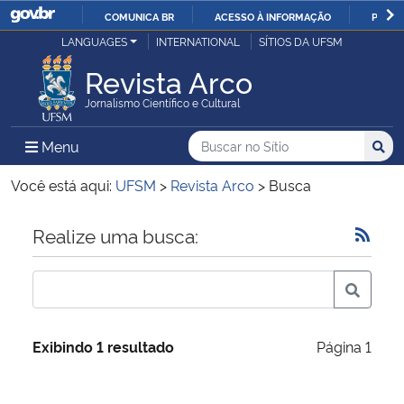
COMUNICA BR
ACESSO À INFORMAÇÃO
PARTI
Casa Civil
LANGUAGES
INTERNATIONAL
SÍTIOS DA UFSM
IR
PARA
Revista Arco
Ministério da Justiça e Segurança Pública
O
Jornalismo Científico e Cultural
CONTEÚDO
Ministério da Defesa
Buscar no no Sítio
Busca
Busca:
Menu Principal do Sítio
Menu
Busc
Ministério das Relações Exteriores
Você está aqui:
UFSM
>
Revista Arco
>
Busca
Ministério da Economia
Início do conteúdo
Realize uma busca:
Ministério da Infraestrutura
Ministério da Agricultura, Pecuária e Abastecimento
Exibindo 1 resultado
Página 1
Ministério da Educação