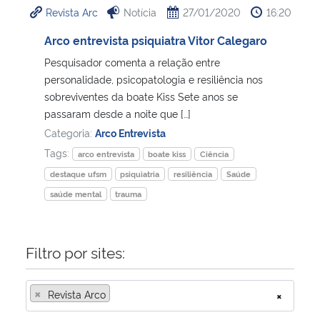
Revista Arc
Notícia
27/01/2020
16:20
Ministério da Cidadania
Arco entrevista psiquiatra Vitor Calegaro
Ministério da Saúde
Pesquisador comenta a relação entre
personalidade, psicopatologia e resiliência nos
Ministério de Minas e Energia
sobreviventes da boate Kiss Sete anos se
passaram desde a noite que […]
Ministério da Ciência, Tecnologia, Inovações e Comunicações
Categoria:
Arco Entrevista
Tags:
arco entrevista
boate kiss
Ciência
Ministério do Meio Ambiente
destaque ufsm
psiquiatria
resiliência
Saúde
saúde mental
trauma
Ministério do Turismo
Ministério do Desenvolvimento Regional
Filtro por sites:
Controladoria-Geral da União
×
Revista Arco
×
Ministério da Mulher, da Família e dos Direitos Humanos