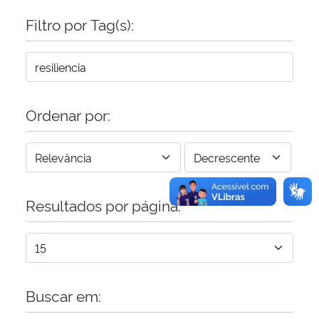
Filtro por Tag(s):
Secretaria-Geral
Secretaria de Governo
Gabinete de Segurança Institucional
Ordenar por:
Advocacia-Geral da União
Banco Central do Brasil
Resultados por página:
Planalto
Buscar em: