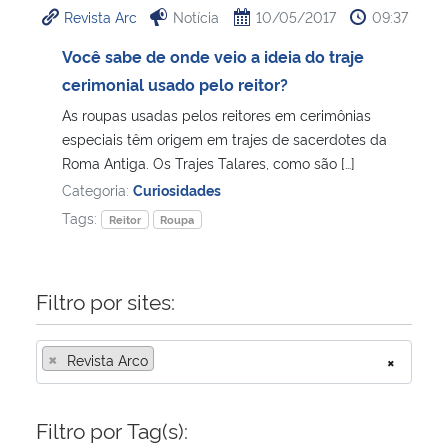
Revista Arc
Notícia
10/05/2017
09:37
Ministério da Cidadania
Você sabe de onde veio a ideia do traje
Ministério da Saúde
cerimonial usado pelo reitor?
As roupas usadas pelos reitores em cerimônias
Ministério de Minas e Energia
especiais têm origem em trajes de sacerdotes da
Roma Antiga. Os Trajes Talares, como são […]
Ministério da Ciência, Tecnologia, Inovações e Comunicações
Categoria:
Curiosidades
Tags:
Reitor
Roupa
Ministério do Meio Ambiente
Ministério do Turismo
Filtro por sites:
Ministério do Desenvolvimento Regional
×
Revista Arco
×
Controladoria-Geral da União
Filtro por Tag(s):
Ministério da Mulher, da Família e dos Direitos Humanos