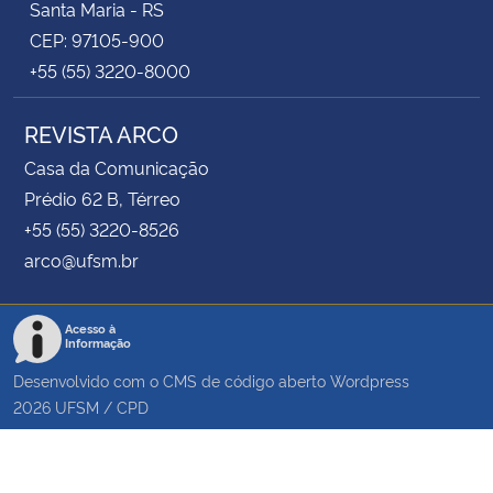
Santa Maria - RS
CEP: 97105-900
+55 (55) 3220-8000
REVISTA ARCO
Casa da Comunicação
Prédio 62 B, Térreo
+55 (55) 3220-8526
arco@ufsm.br
Acesso à
Informação
Desenvolvido com o CMS de código aberto
Wordpress
2026
UFSM
/
CPD