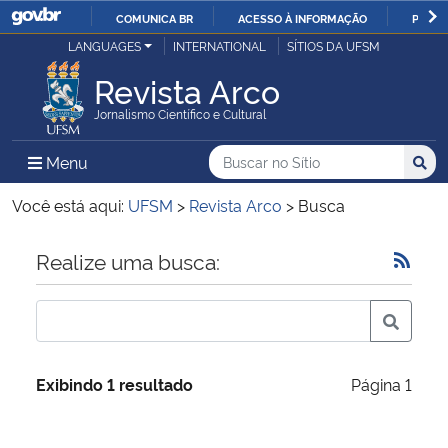
COMUNICA BR
ACESSO À INFORMAÇÃO
PARTI
Casa Civil
LANGUAGES
INTERNATIONAL
SÍTIOS DA UFSM
IR
PARA
Revista Arco
Ministério da Justiça e Segurança Pública
O
Jornalismo Científico e Cultural
CONTEÚDO
Ministério da Defesa
Buscar no no Sítio
Busca
Busca:
Menu Principal do Sítio
Menu
Busc
Ministério das Relações Exteriores
Você está aqui:
UFSM
>
Revista Arco
>
Busca
Ministério da Economia
Início do conteúdo
Realize uma busca:
Ministério da Infraestrutura
Ministério da Agricultura, Pecuária e Abastecimento
Exibindo 1 resultado
Página 1
Ministério da Educação