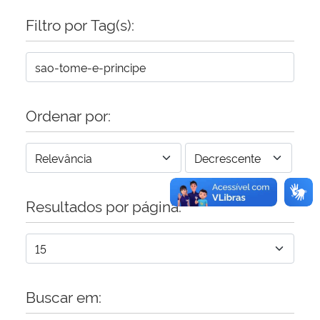
Filtro por Tag(s):
Secretaria-Geral
Secretaria de Governo
Gabinete de Segurança Institucional
Ordenar por:
Advocacia-Geral da União
Banco Central do Brasil
Resultados por página:
Planalto
Buscar em: