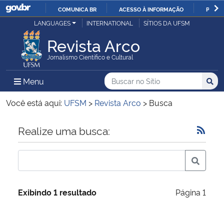
COMUNICA BR
ACESSO À INFORMAÇÃO
PARTI
Casa Civil
LANGUAGES
INTERNATIONAL
SÍTIOS DA UFSM
IR
PARA
Revista Arco
Ministério da Justiça e Segurança Pública
O
Jornalismo Científico e Cultural
CONTEÚDO
Ministério da Defesa
Buscar no no Sítio
Busca
Busca:
Menu Principal do Sítio
Menu
Busc
Ministério das Relações Exteriores
Você está aqui:
UFSM
>
Revista Arco
>
Busca
Ministério da Economia
Início do conteúdo
Realize uma busca:
Ministério da Infraestrutura
Ministério da Agricultura, Pecuária e Abastecimento
Exibindo 1 resultado
Página 1
Ministério da Educação