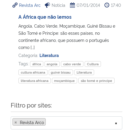
Revista Arc
Notícia
07/01/2014
17:40
Ministério da Cidadania
A África que não lemos
Ministério da Saúde
Angola, Cabo Verde, Moçambique, Guiné Bissau e
São Tomé e Príncipe: são esses países, no
Ministério de Minas e Energia
continente africano, que possuem o português
como […]
Ministério da Ciência, Tecnologia, Inovações e Comunicações
Categoria:
Literatura
Tags:
áfrica
angola
cabo verde
Cultura
Ministério do Meio Ambiente
cultura africana
guiné bissau
Literatura
literatura africana
moçambique
são tomé e príncipe
Ministério do Turismo
Ministério do Desenvolvimento Regional
Filtro por sites:
Controladoria-Geral da União
×
Revista Arco
×
Ministério da Mulher, da Família e dos Direitos Humanos