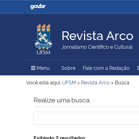
Casa Civil
Ministério da Justiça e
Segurança Pública
Revista Arco
Ministério da Agricultura,
Ministério da Educação
Jornalismo Científico e Cultural
Pecuária e Abastecimento
Menu Principal do Sítio
Menu
Sobre
Fale com a Redação
Ministério do Meio Ambiente
Ministério do Turismo
Você está aqui:
UFSM
>
Revista Arco
>
Busca
Início do conteúdo
Realize uma busca:
Secretaria de Governo
Gabinete de Segurança
Institucional
Exibindo 2 resultados