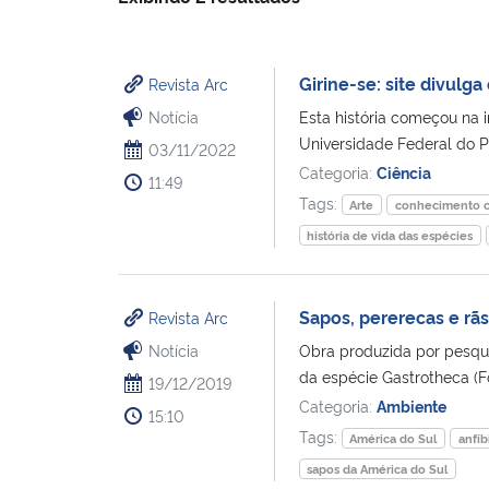
Girine-se: site divulg
Revista Arc
Notícia
Esta história começou na 
Universidade Federal do P
03/11/2022
Categoria:
Ciência
11:49
Tags:
Arte
conhecimento ci
história de vida das espécies
Sapos, pererecas e rã
Revista Arc
Notícia
Obra produzida por pesqui
da espécie Gastrotheca (F
19/12/2019
Categoria:
Ambiente
15:10
Tags:
América do Sul
anfíb
sapos da América do Sul