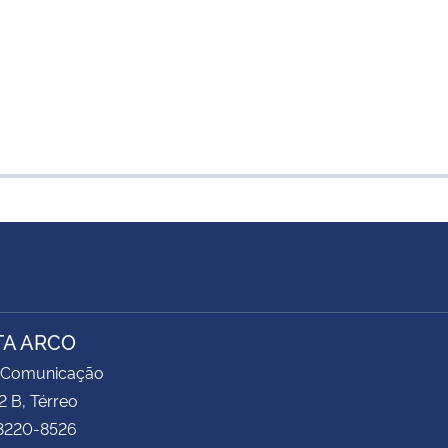
TA ARCO
 Comunicação
2 B, Térreo
 3220-8526