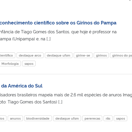
a conhecimento científico sobre os Girinos do Pampa
infância de Tiago Gomes dos Santos, que hoje é professor na
ampa (Unipampa) e, na […]
entífico
destaque arco
destaque ufsm
girine-se
girinos
girinos do 
Morfologia
sapos
s da América do Sul
sadores brasileiros mapeia mais de 2,6 mil espécies de anuros Im
oto: Tiago Gomes dos Santos) […]
ios
anuros
biodiversidade
destaque ufsm
pererecas
rãs
sapos