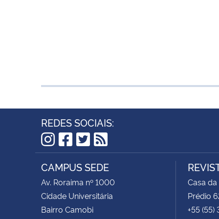
REDES SOCIAIS:
Instagram
Facebook
Twitter
RSS
CAMPUS SEDE
REVIS
Av. Roraima nº 1000
Casa da
Cidade Universitária
Prédio 6
Bairro Camobi
+55 (55)