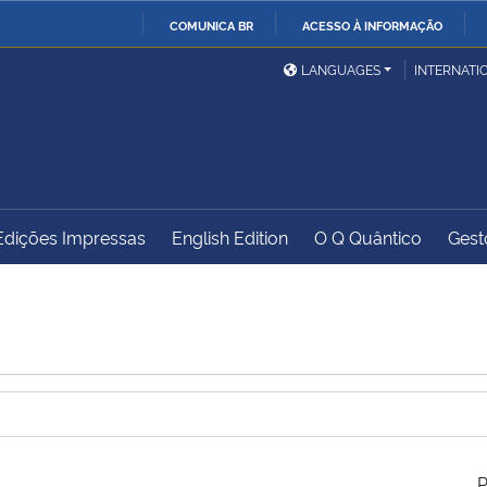
COMUNICA BR
ACESSO À INFORMAÇÃO
Ministério da Defesa
Ministério das Relações
Mini
IR
LANGUAGES
INTERNATI
Exteriores
PARA
O
Ministério da Cidadania
Ministério da Saúde
Mini
CONTEÚDO
Edições Impressas
English Edition
O Q Quântico
Gest
Ministério do
Controladoria-Geral da
Mini
Desenvolvimento Regional
União
Famí
Hum
Advocacia-Geral da União
Banco Central do Brasil
Plan
P