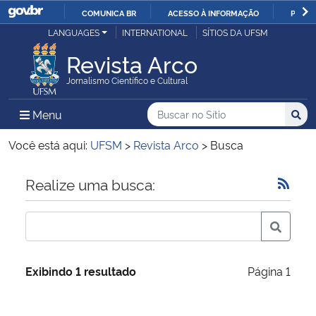
COMUNICA BR
ACESSO À INFORMAÇÃO
PARTI
Casa Civil
LANGUAGES
INTERNATIONAL
SÍTIOS DA UFSM
IR
PARA
Revista Arco
Ministério da Justiça e Segurança Pública
O
Jornalismo Científico e Cultural
CONTEÚDO
Ministério da Defesa
Buscar no no Sítio
Busca
Busca:
Menu Principal do Sítio
Menu
Busc
Ministério das Relações Exteriores
Você está aqui:
UFSM
>
Revista Arco
>
Busca
Ministério da Economia
Início do conteúdo
Realize uma busca:
Ministério da Infraestrutura
Ministério da Agricultura, Pecuária e Abastecimento
Exibindo 1 resultado
Página 1
Ministério da Educação