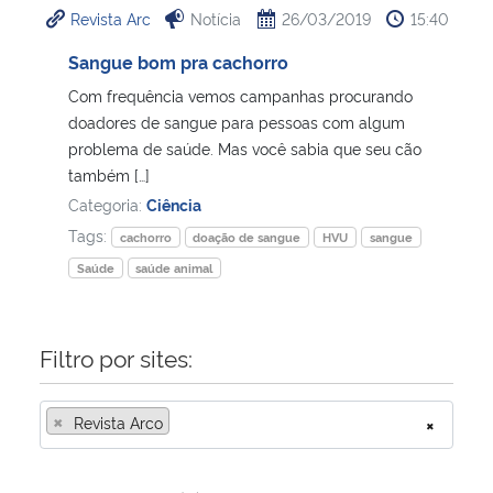
Revista Arc
Notícia
26/03/2019
15:40
Ministério da Cidadania
Sangue bom pra cachorro
Ministério da Saúde
Com frequência vemos campanhas procurando
doadores de sangue para pessoas com algum
Ministério de Minas e Energia
problema de saúde. Mas você sabia que seu cão
também […]
Ministério da Ciência, Tecnologia, Inovações e Comunicações
Categoria:
Ciência
Tags:
cachorro
doação de sangue
HVU
sangue
Ministério do Meio Ambiente
Saúde
saúde animal
Ministério do Turismo
Filtro por sites:
Ministério do Desenvolvimento Regional
×
Revista Arco
×
Controladoria-Geral da União
Ministério da Mulher, da Família e dos Direitos Humanos