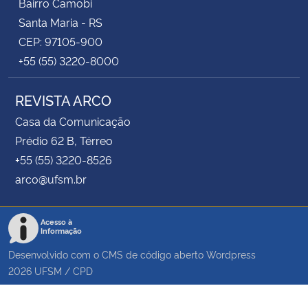
Bairro Camobi
Santa Maria - RS
CEP: 97105-900
+55 (55) 3220-8000
REVISTA ARCO
Casa da Comunicação
Prédio 62 B, Térreo
+55 (55) 3220-8526
arco@ufsm.br
Acesso à
Informação
Desenvolvido com o CMS de código aberto
Wordpress
2026
UFSM
/
CPD