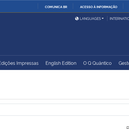
COMUNICA BR
ACESSO À INFORMAÇÃO
Ministério da Defesa
Ministério das Relações
Mini
IR
LANGUAGES
INTERNATI
Exteriores
PARA
O
Ministério da Cidadania
Ministério da Saúde
Mini
CONTEÚDO
Edições Impressas
English Edition
O Q Quântico
Gest
Ministério do
Controladoria-Geral da
Mini
Desenvolvimento Regional
União
Famí
Hum
Advocacia-Geral da União
Banco Central do Brasil
Plan
P