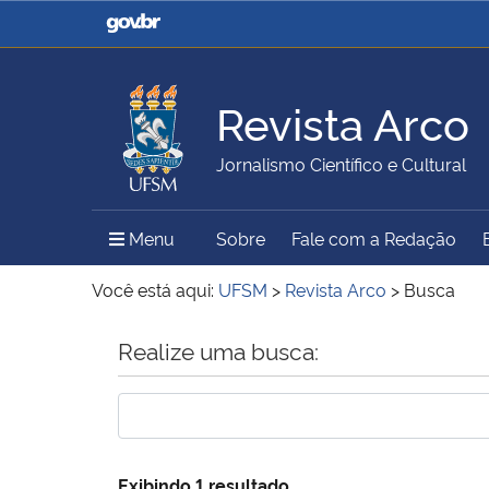
Casa Civil
Ministério da Justiça e
Segurança Pública
Revista Arco
Ministério da Agricultura,
Ministério da Educação
Jornalismo Científico e Cultural
Pecuária e Abastecimento
Menu Principal do Sítio
Menu
Sobre
Fale com a Redação
Ministério do Meio Ambiente
Ministério do Turismo
Você está aqui:
UFSM
>
Revista Arco
>
Busca
Início do conteúdo
Realize uma busca:
Secretaria de Governo
Gabinete de Segurança
Institucional
Exibindo 1 resultado