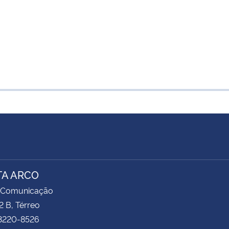
TA ARCO
 Comunicação
2 B, Térreo
 3220-8526