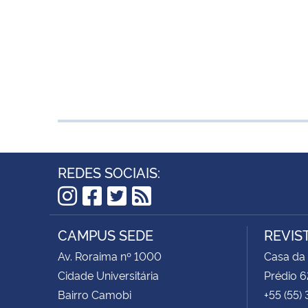
REDES SOCIAIS:
Instagram
Facebook
Twitter
RSS
CAMPUS SEDE
REVIS
Av. Roraima nº 1000
Casa da
Cidade Universitária
Prédio 6
Bairro Camobi
+55 (55)