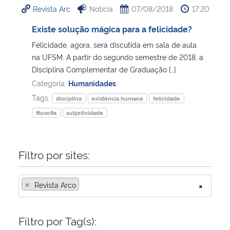
Revista Arc
Notícia
07/08/2018
17:20
Ministério da Cidadania
Existe solução mágica para a felicidade?
Ministério da Saúde
Felicidade, agora, será discutida em sala de aula
na UFSM. A partir do segundo semestre de 2018, a
Ministério de Minas e Energia
Disciplina Complementar de Graduação […]
Categoria:
Humanidades
Ministério da Ciência, Tecnologia, Inovações e Comunicações
Tags:
disciplina
existência humana
felicidade
filosofia
subjetividade
Ministério do Meio Ambiente
Ministério do Turismo
Filtro por sites:
Ministério do Desenvolvimento Regional
×
Revista Arco
×
Controladoria-Geral da União
Filtro por Tag(s):
Ministério da Mulher, da Família e dos Direitos Humanos