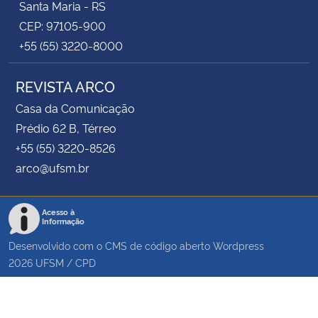
Santa Maria - RS
CEP: 97105-900
+55 (55) 3220-8000
REVISTA ARCO
Casa da Comunicação
Prédio 62 B, Térreo
+55 (55) 3220-8526
arco@ufsm.br
Acesso à
Informação
Desenvolvido com o CMS de código aberto
Wordpress
2026
UFSM
/
CPD