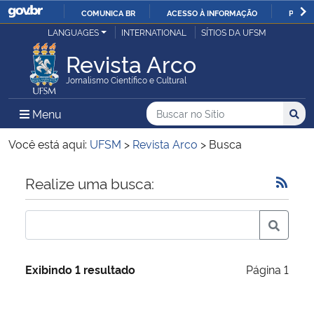
COMUNICA BR
ACESSO À INFORMAÇÃO
PARTI
Casa Civil
LANGUAGES
INTERNATIONAL
SÍTIOS DA UFSM
IR
PARA
Revista Arco
Ministério da Justiça e Segurança Pública
O
Jornalismo Científico e Cultural
CONTEÚDO
Ministério da Defesa
Buscar no no Sítio
Busca
Busca:
Menu Principal do Sítio
Menu
Busc
Ministério das Relações Exteriores
Você está aqui:
UFSM
>
Revista Arco
>
Busca
Ministério da Economia
Início do conteúdo
Realize uma busca:
Ministério da Infraestrutura
Ministério da Agricultura, Pecuária e Abastecimento
Exibindo 1 resultado
Página 1
Ministério da Educação