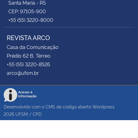
Santa Maria - RS
CEP: 97105-900
+55 (55) 3220-8000
REVISTA ARCO
Casa da Comunicação
Prédio 62 B, Térreo
+55 (55) 3220-8526
arco@ufsm.br
Acesso à
Informação
Desenvolvido com o CMS de código aberto
Wordpress
2026
UFSM
/
CPD