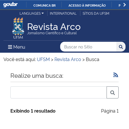
COMUNICA BR
ACESSO À INFORMAÇÃO
PARTI
Casa Civil
LANGUAGES
INTERNATIONAL
SÍTIOS DA UFSM
IR
PARA
Revista Arco
Ministério da Justiça e Segurança Pública
O
Jornalismo Científico e Cultural
CONTEÚDO
Ministério da Defesa
Buscar no no Sítio
Busca
Busca:
Menu Principal do Sítio
Menu
Busc
Ministério das Relações Exteriores
Você está aqui:
UFSM
>
Revista Arco
>
Busca
Ministério da Economia
Início do conteúdo
Realize uma busca:
Ministério da Infraestrutura
Ministério da Agricultura, Pecuária e Abastecimento
Exibindo 1 resultado
Página 1
Ministério da Educação