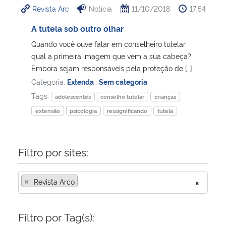
Revista Arc
Notícia
11/10/2018
17:54
Ministério da Cidadania
A tutela sob outro olhar
Ministério da Saúde
Quando você ouve falar em conselheiro tutelar,
qual a primeira imagem que vem a sua cabeça?
Ministério de Minas e Energia
Embora sejam responsáveis pela proteção de […]
Categoria:
Extenda
,
Sem categoria
Ministério da Ciência, Tecnologia, Inovações e Comunicações
Tags:
adolescentes
conselho tutelar
crianças
extensão
psicologia
ressignificando
tutela
Ministério do Meio Ambiente
Ministério do Turismo
Filtro por sites:
Ministério do Desenvolvimento Regional
×
Revista Arco
×
Controladoria-Geral da União
Filtro por Tag(s):
Ministério da Mulher, da Família e dos Direitos Humanos