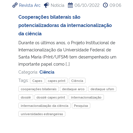
Revista Arc
Notícia
06/10/2022
09:06
Ministério da Cidadania
Cooperações bilaterais são
Ministério da Saúde
potencializadoras da internacionalização
da ciência
Ministério de Minas e Energia
Durante os últimos anos, o Projeto Institucional de
Internacionalização da Universidade Federal de
Ministério da Ciência, Tecnologia, Inovações e Comunicações
Santa Maria (PrInt/UFSM) tem desempenhado um
importante papel como […]
Ministério do Meio Ambiente
Categoria:
Ciência
Tags:
Capes
capes print
Ciência
Ministério do Turismo
cooperações bilaterais
destaque arco
destaque ufsm
dossiê
dossiê capes print
internacionalização
Ministério do Desenvolvimento Regional
internacionalização da ciência
Pesquisa
universidades estrangeiras
Controladoria-Geral da União
Ministério da Mulher, da Família e dos Direitos Humanos