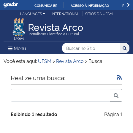
COMUNICA BR
ACESSO À INFORMAÇÃO
PARTI
Casa Civil
LANGUAGES
INTERNATIONAL
SÍTIOS DA UFSM
IR
PARA
Revista Arco
Ministério da Justiça e Segurança Pública
O
Jornalismo Científico e Cultural
CONTEÚDO
Ministério da Defesa
Buscar no no Sítio
Busca
Busca:
Menu Principal do Sítio
Menu
Busc
Ministério das Relações Exteriores
Você está aqui:
UFSM
>
Revista Arco
>
Busca
Ministério da Economia
Início do conteúdo
Realize uma busca:
Ministério da Infraestrutura
Ministério da Agricultura, Pecuária e Abastecimento
Exibindo 1 resultado
Página 1
Ministério da Educação