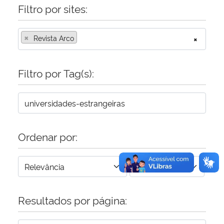
Filtro por sites:
Secretaria-Geral
×
Revista Arco
×
Secretaria de Governo
Filtro por Tag(s):
Gabinete de Segurança Institucional
Advocacia-Geral da União
Banco Central do Brasil
Ordenar por:
Planalto
Resultados por página: