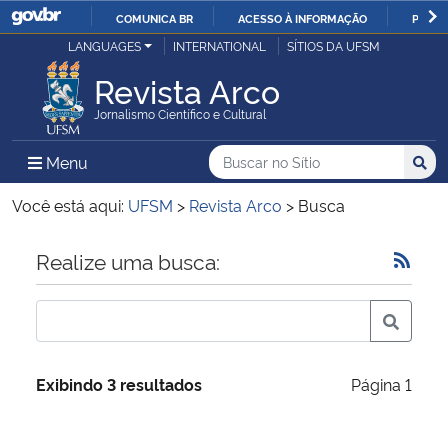
COMUNICA BR
ACESSO À INFORMAÇÃO
PARTI
Casa Civil
LANGUAGES
INTERNATIONAL
SÍTIOS DA UFSM
IR
PARA
Revista Arco
Ministério da Justiça e Segurança Pública
O
Jornalismo Científico e Cultural
CONTEÚDO
Ministério da Defesa
Buscar no no Sítio
Busca
Busca:
Menu Principal do Sítio
Menu
Busc
Ministério das Relações Exteriores
Você está aqui:
UFSM
>
Revista Arco
>
Busca
Ministério da Economia
Início do conteúdo
Realize uma busca:
Ministério da Infraestrutura
Ministério da Agricultura, Pecuária e Abastecimento
Exibindo 3 resultados
Página 1
Ministério da Educação