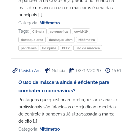
A pandemia da Covid-19 já perdura no mundo há
mais de um ano e o uso de máscaras é uma das
Secretaria-Geral
principais […]
Categoria:
Mitômetro
Secretaria de Governo
Tags:
Ciência
coronavírus
covid-19
destaque arco
destaque ufsm
Mitômetro
Gabinete de Segurança Institucional
pandemia
Pesquisa
PFF2
uso da máscara
Advocacia-Geral da União
Revista Arc
Notícia
03/12/2020
15:51
Banco Central do Brasil
O uso da máscara ainda é eficiente para
combater o coronavírus?
Planalto
Postagens que questionam proteções artesanais e
profissionais são falaciosas e prejudicam medidas
de controle à pandemia Já ultrapassada a marca
de oito […]
Categoria:
Mitômetro