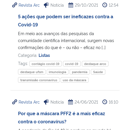
Revista Arc
Notícia
29/10/2021
12:54
Ministério da Cidadania
5 ações que podem ser ineficazes contra a
Ministério da Saúde
Covid-19
Em meio aos avanços das pesquisas da
Ministério de Minas e Energia
comunidade científica internacional, surgem novas
confirmações do que é – ou não – eficaz no […]
Ministério da Ciência, Tecnologia, Inovações e Comunicações
Categoria:
Listas
Tags:
contágio covid-19
covid-19
destaque arco
Ministério do Meio Ambiente
destaque ufsm
imunologia
pandemia
Saúde
transmissão coronavírus
uso da máscara
Ministério do Turismo
Ministério do Desenvolvimento Regional
Revista Arc
Notícia
24/06/2021
16:10
Por que a máscara PFF2 é a mais eficaz
Controladoria-Geral da União
contra o coronavírus?
Ministério da Mulher, da Família e dos Direitos Humanos