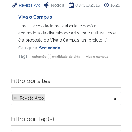
Revista Arc
Notícia
08/06/2016
16:25
Ministério da Cidadania
Viva o Campus
Ministério da Saúde
Uma universidade mais aberta, cidadã e
acolhedora da diversidade artística e cultural: essa
Ministério de Minas e Energia
é a proposta do Viva o Campus, um projeto […]
Categoria:
Sociedade
Ministério da Ciência, Tecnologia, Inovações e Comunicações
Tags:
extensão
qualidade de vida
viva o campus
Ministério do Meio Ambiente
Filtro por sites:
Ministério do Turismo
×
Revista Arco
×
Ministério do Desenvolvimento Regional
Controladoria-Geral da União
Filtro por Tag(s):
Ministério da Mulher, da Família e dos Direitos Humanos