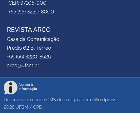
CEP: 97105-900
+55 (55) 3220-8000
REVISTA ARCO
Casa da Comunicação
Prédio 62 B, Térreo
+55 (55) 3220-8526
arco@ufsm.br
Acesso à
Informação
Desenvolvido com o CMS de código aberto
Wordpress
2026
UFSM
/
CPD