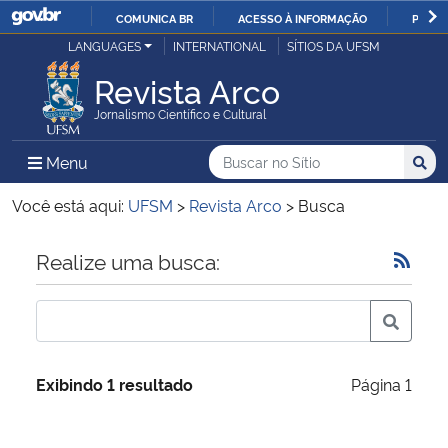
COMUNICA BR
ACESSO À INFORMAÇÃO
PARTI
Casa Civil
LANGUAGES
INTERNATIONAL
SÍTIOS DA UFSM
IR
PARA
Revista Arco
Ministério da Justiça e Segurança Pública
O
Jornalismo Científico e Cultural
CONTEÚDO
Ministério da Defesa
Buscar no no Sítio
Busca
Busca:
Menu Principal do Sítio
Menu
Busc
Ministério das Relações Exteriores
Você está aqui:
UFSM
>
Revista Arco
>
Busca
Ministério da Economia
Início do conteúdo
Realize uma busca:
Ministério da Infraestrutura
Ministério da Agricultura, Pecuária e Abastecimento
Exibindo 1 resultado
Página 1
Ministério da Educação